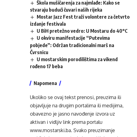
Škola mušičarenja za najmlađe: Kako se
stvaraju budući čuvari naših rijeka
Mostar Jazz Fest traži volontere za četvrto
izdanje festivala
U BiH pretežno vedro: U Mostaru do 40°C
U okviru manifestacije “Putevima
pobjede”: Održan tradicionalni marš na
Čvrsnicu
U mostarskim porodilištima za vikend
rođeno 17 beba
Napomena
Ukoliko se ovaj tekst prenosi, preuzima ili
objavljuje na drugim portalima ili medijima,
obavezno je jasno navođenje izvora uz
aktivan i vidljiv link prema portalu
www.mostarski.ba
. Svako preuzimanje