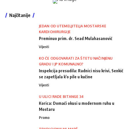
Najčitanije
JEDAN OD UTEMELJITELJA MOSTARSKE
KARDIOHIRURGIJE
Preminuo prim. dr. Sead Mulahasanović
Vijesti
KO ĆE ODGOVARATI ZA ŠTETU NAČINJENU
GRADU I JP KOMUNALNO?
Inspekcija presudila: Radnici nisu krivi, Senkić
se zapetljala k'o pile u kučine
Vijesti
U ULICI RADE BITANGE 34
Korica: Domaći okusi u modernom ruhu u
Mostaru
Promo