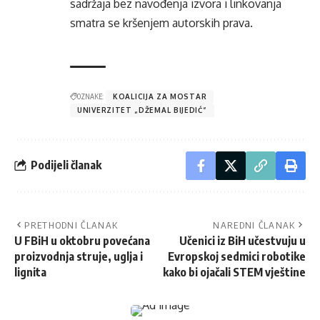
sadržaja bez navođenja izvora i linkovanja
smatra se kršenjem autorskih prava.
OZNAKE:
KOALICIJA ZA MOSTAR
UNIVERZITET „DŽEMAL BIJEDIĆ“
Podijeli članak
PRETHODNI ČLANAK
NAREDNI ČLANAK
U FBiH u oktobru povećana
Učenici iz BiH učestvuju u
proizvodnja struje, uglja i
Evropskoj sedmici robotike
lignita
kako bi ojačali STEM vještine