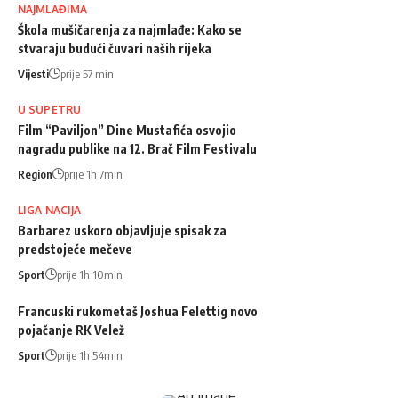
NAJMLAĐIMA
Škola mušičarenja za najmlađe: Kako se
stvaraju budući čuvari naših rijeka
Vijesti
prije 57 min
U SUPETRU
Film “Paviljon” Dine Mustafića osvojio
nagradu publike na 12. Brač Film Festivalu
Region
prije 1h 7min
LIGA NACIJA
Barbarez uskoro objavljuje spisak za
predstojeće mečeve
Sport
prije 1h 10min
Francuski rukometaš Joshua Felettig novo
pojačanje RK Velež
Sport
prije 1h 54min