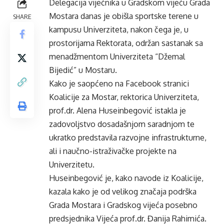
Delegacija vijećnika u Gradskom vijeću Grada
Mostara danas je obišla sportske terene u
SHARE
kampusu
Univerziteta, nakon čega je, u
prostorijama Rektorata, održan sastanak sa
menadžmentom Univerziteta “Džemal
Bijedić
” u Mostaru.
Kako je saopćeno na Facebook stranici
Koalicije za Mostar, rektorica Univerziteta,
prof.dr
. Alena
Huseinbegović
istakla je
zadovoljstvo dosadašnjom saradnjom te
ukratko predstavila razvojne infrastrukturne,
ali i naučno-istraživačke projekte na
Univerzitetu.
Huseinbegović je, kako navode iz Koalicije,
kazala kako je od velikog značaja podrška
Grada Mostara i Gradskog vijeća posebno
predsjednika Vijeća
prof.dr
. Đanija
Rahimića.