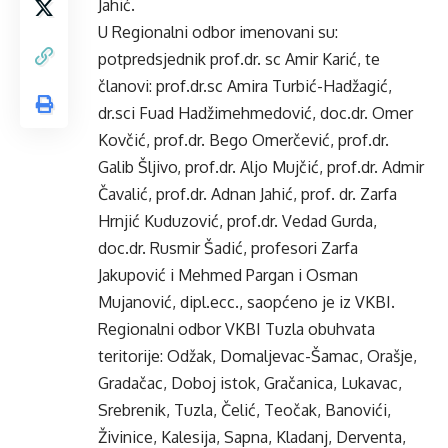
Jahić.
U Regionalni odbor imenovani su:
potpredsjednik prof.dr. sc Amir Karić, te
članovi: prof.dr.sc Amira Turbić-Hadžagić,
dr.sci Fuad Hadžimehmedović, doc.dr. Omer
Kovčić, prof.dr. Bego Omerčević, prof.dr.
Galib Šljivo, prof.dr. Aljo Mujčić, prof.dr. Admir
Čavalić, prof.dr. Adnan Jahić, prof. dr. Zarfa
Hrnjić Kuduzović, prof.dr. Vedad Gurda,
doc.dr. Rusmir Šadić, profesori Zarfa
Jakupović i Mehmed Pargan i Osman
Mujanović, dipl.ecc., saopćeno je iz VKBI.
Regionalni odbor VKBI Tuzla obuhvata
teritorije: Odžak, Domaljevac-Šamac, Orašje,
Gradačac, Doboj istok, Gračanica, Lukavac,
Srebrenik, Tuzla, Čelić, Teočak, Banovići,
Živinice, Kalesija, Sapna, Kladanj, Derventa,