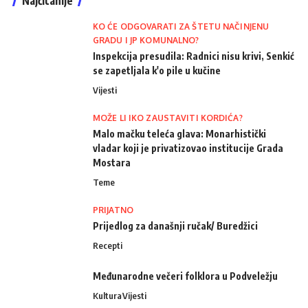
Najčitanije
KO ĆE ODGOVARATI ZA ŠTETU NAČINJENU
GRADU I JP KOMUNALNO?
Inspekcija presudila: Radnici nisu krivi, Senkić
se zapetljala k'o pile u kučine
Vijesti
MOŽE LI IKO ZAUSTAVITI KORDIĆA?
Malo mačku teleća glava: Monarhistički
vladar koji je privatizovao institucije Grada
Mostara
Teme
PRIJATNO
Prijedlog za današnji ručak/ Buredžici
Recepti
Međunarodne večeri folklora u Podveležju
Kultura
Vijesti