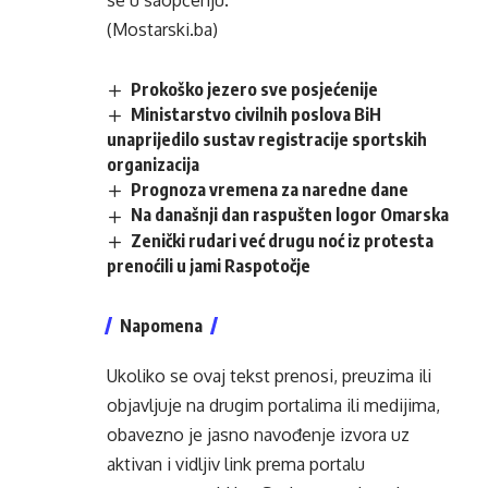
se u saopćenju.
(Mostarski.ba)
Prokoško jezero sve posjećenije
Ministarstvo civilnih poslova BiH
unaprijedilo sustav registracije sportskih
organizacija
Prognoza vremena za naredne dane
Na današnji dan raspušten logor Omarska
Zenički rudari već drugu noć iz protesta
prenoćili u jami Raspotočje
Napomena
Ukoliko se ovaj tekst prenosi, preuzima ili
objavljuje na drugim portalima ili medijima,
obavezno je jasno navođenje izvora uz
aktivan i vidljiv link prema portalu