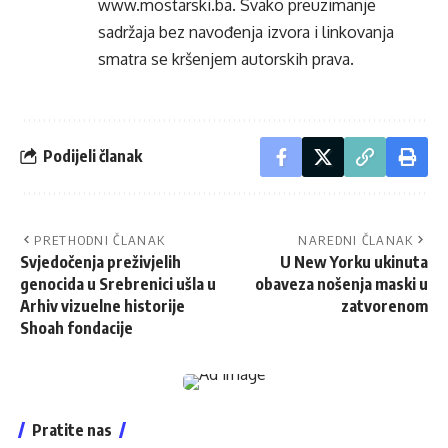
www.mostarski.ba
. Svako preuzimanje
sadržaja bez navođenja izvora i linkovanja
smatra se kršenjem autorskih prava.
Podijeli članak
PRETHODNI ČLANAK
NAREDNI ČLANAK
Svjedočenja preživjelih
U New Yorku ukinuta
genocida u Srebrenici ušla u
obaveza nošenja maski u
Arhiv vizuelne historije
zatvorenom
Shoah fondacije
Pratite nas