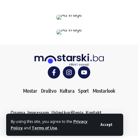
Mostar
Društvo
Kultura
Sport
Mostarlook
O nama
Impressum
Uslovi korištenja
Kontakt
Dojavi vijest
By using this site, you agree to the
Privacy
© mostarski.ba. Sva prava pridržana
Accept
Policy
and
Terms of Use
.