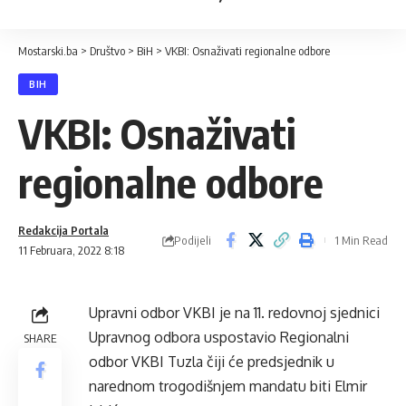
Mostarski.ba
>
Društvo
>
BiH
>
VKBI: Osnaživati regionalne odbore
BIH
VKBI: Osnaživati
regionalne odbore
Redakcija Portala
Podijeli
1 Min Read
11 Februara, 2022 8:18
Upravni odbor VKBI je na 11. redovnoj sjednici
Upravnog odbora uspostavio Regionalni
SHARE
odbor VKBI Tuzla čiji će predsjednik u
narednom trogodišnjem mandatu biti Elmir