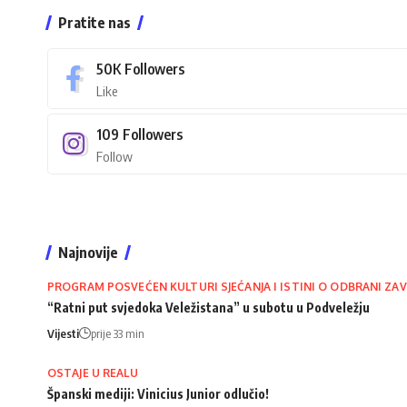
Pratite nas
50K
Followers
Like
109
Followers
Follow
Najnovije
PROGRAM POSVEĆEN KULTURI SJEĆANJA I ISTINI O ODBRANI ZAV
“Ratni put svjedoka Veležistana” u subotu u Podveležju
Vijesti
prije 33 min
OSTAJE U REALU
Španski mediji: Vinicius Junior odlučio!