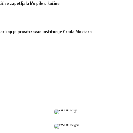
ić se zapetljala k'o pile u kučine
ar koji je privatizovao institucije Grada Mostara