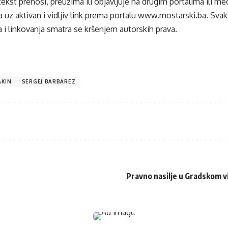
tekst prenosi, preuzima ili objavljuje na drugim portalima ili m
 uz aktivan i vidljiv link prema portalu
www.mostarski.ba
. Sva
 i linkovanja smatra se kršenjem autorskih prava.
AKIN
SERGEJ BARBAREZ
Pravno nasilje u Gradskom vi