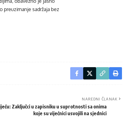
edijima, obavezno je jasno
ko preuzimanje sadržaja bez
NAREDNI ČLANAK
jeću: Zaključci u zapisniku u suprotnosti sa onima
koje su vijećnici usvojili na sjednici