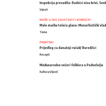
Inspekcija presudila: Radnici nisu krivi, Senk
Vijesti
MOŽE LI IKO ZAUSTAVITI KORDIĆA?
Malo mačku teleća glava: Monarhistički vlad
Teme
PRIJATNO
Prijedlog za današnji ručak/ Buredžici
Recepti
Međunarodne večeri folklora u Podveležju
Kultura
Vijesti