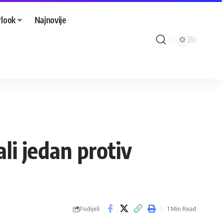
look
Najnovije
li jedan protiv
Podijeli
1 Min Read