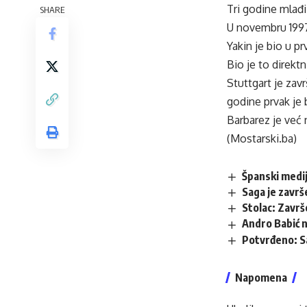
Tri godine mlađi
SHARE
U novembru 1997.
Yakin je bio u pr
Bio je to direkt
Stuttgart je za
godine prvak je 
Barbarez je već 
(Mostarski.ba)
Španski mediji
Saga je završ
Stolac: Zavr
Andro Babić n
Potvrđeno: S
Napomena