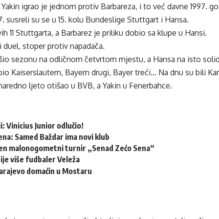
 Yakin igrao je jednom protiv Barbareza, i to već davne 1997. go
 susreli su se u 15. kolu Bundeslige Stuttgart i Hansa.
vih 11 Stuttgarta, a Barbarez je priliku dobio sa klupe u Hansi.
ni duel, stoper protiv napadača.
vršio sezonu na odličnom četvrtom mjestu, a Hansa na isto so
bio Kaiserslautern, Bayern drugi, Bayer treći… Na dnu su bili Kar
naredno ljeto otišao u BVB, a Yakin u Fenerbahce.
: Vinicius Junior odlučio!
ena: Samed Baždar ima novi klub
šen malonogometni turnir „Senad Zećo Sena“
ije više fudbaler Veleža
arajevo domaćin u Mostaru