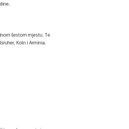
dine.
lidnom šestom mjestu. Te
lsruher, Koln i Arminia.