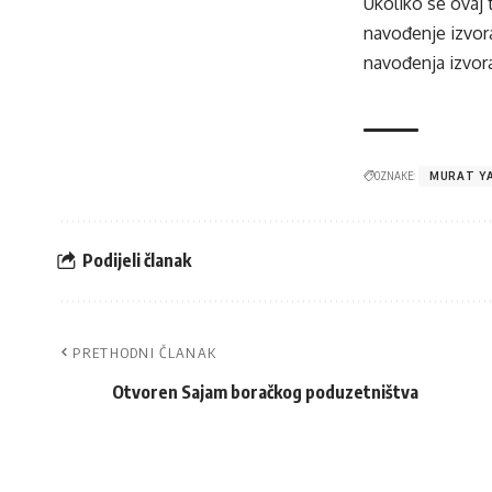
Ukoliko se ovaj 
navođenje izvora
navođenja izvora
OZNAKE:
MURAT Y
Podijeli članak
PRETHODNI ČLANAK
Otvoren Sajam boračkog poduzetništva