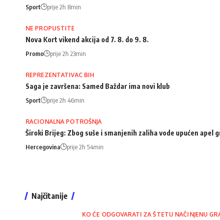
Sport
prije 2h 8min
NE PROPUSTITE
Nova Kort vikend akcija od 7. 8. do 9. 8.
Promo
prije 2h 23min
REPREZENTATIVAC BIH
Saga je završena: Samed Baždar ima novi klub
Sport
prije 2h 46min
RACIONALNA POTROŠNJA
Široki Brijeg: Zbog suše i smanjenih zaliha vode upućen apel
Hercegovina
prije 2h 54min
Najčitanije
KO ĆE ODGOVARATI ZA ŠTETU NAČINJENU GR