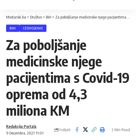
Mostarski.ba
>
Društvo
>
BiH
>
Za poboljšanje medicinske njege pacijentima s Covid-19 oprema od 4,3 miliona KM
BIH
IZDVOJENO
Za poboljšanje
medicinske njege
pacijentima s Covid-19
oprema od 4,3
miliona KM
Redakcija Portala
Podijeli
2 Min Read
9 Decembra, 2021 11:01