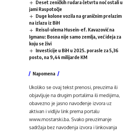
Deset zeničkih rudara četvrtu noć ostali u
jami Raspotočje
Duge kolone vozila na graničnim prelazim
na izlazu iz BiH
Reisul-ulema Husein-ef. Kavazović na
Igmanu: Bosna nije samo zemlja, već ideja za
koju se živi
Investicije u BiH u 2025. porasle za 5,36
posto, na 9,44 milijarde KM
Napomena
Ukoliko se ovaj tekst prenosi, preuzima ili
objavljuje na drugim portalima ili medijima,
obavezno je jasno navođenje izvora uz
aktivan i vidljiv link prema portalu
www.mostarski.ba
. Svako preuzimanje
sadržaja bez navođenja izvora i linkovanja