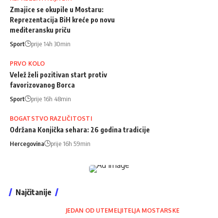
Zmajice se okupile u Mostaru:
Reprezentacija BiH kreće po novu
mediteransku priču
Sport
prije 14h 30min
PRVO KOLO
Velež želi pozitivan start protiv
favorizovanog Borca
Sport
prije 16h 48min
BOGATSTVO RAZLIČITOSTI
Održana Konjička sehara: 26 godina tradicije
Hercegovina
prije 16h 59min
Najčitanije
JEDAN OD UTEMELJITELJA MOSTARSKE