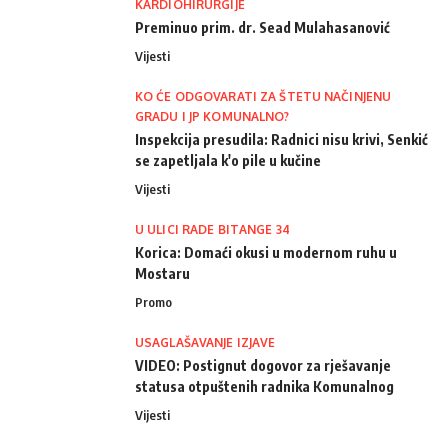
KARDIOHIRURGIJE
Preminuo prim. dr. Sead Mulahasanović
Vijesti
KO ĆE ODGOVARATI ZA ŠTETU NAČINJENU
GRADU I JP KOMUNALNO?
Inspekcija presudila: Radnici nisu krivi, Senkić
se zapetljala k'o pile u kučine
Vijesti
U ULICI RADE BITANGE 34
Korica: Domaći okusi u modernom ruhu u
Mostaru
Promo
USAGLAŠAVANJE IZJAVE
VIDEO: Postignut dogovor za rješavanje
statusa otpuštenih radnika Komunalnog
Vijesti