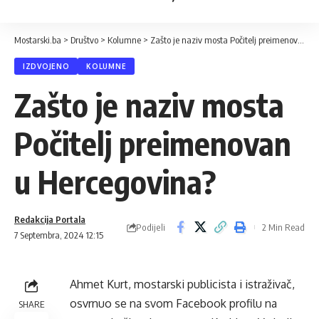
Mostarski.ba
>
Društvo
>
Kolumne
>
Zašto je naziv mosta Počitelj preimenovan u Hercegovina?
IZDVOJENO
KOLUMNE
Zašto je naziv mosta
Počitelj preimenovan
u Hercegovina?
Redakcija Portala
Podijeli
2 Min Read
7 Septembra, 2024 12:15
Ahmet Kurt, mostarski publicista i istraživač,
osvrnuo se na svom
Facebook
profilu na
SHARE