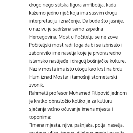
drugo nego stilska figura amfibolija, kada
kažemo jednu riječ koja ima sasvim drugu
interpretaciju i značenje. Da bude što jasnije,
u nazivu je sadržana samo zapadna
Hercegovina. Most u Počitelju se ne zove
Počiteljski most radi toga da bi se izbrisalo i
zaboravilo ime naselja koje je prvorazredno
islamsko naslijeđe i dragulj bošnjačke kulture.
Naziv mosta ima istu ulogu kao krst na brdu
Hum iznad Mostar i tamošnji stometarski
zvonik.
Rahmetli profesor Muhamed Filipović jednom
je kratko obrazložio koliko je za kulturu
sjećanja važno očuvanje imena mjesta i
toponima:
“Imena mjesta, njiva, pašnjaka, polja, naselja,