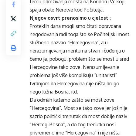
temu odreživanja mosta na Koridoru Vc koji
spaja obale Neretve kod Počitelja.
Njegov osvrt prenosimo u cjelosti:
Proteklih dana mogli smo čitati opravdana
negodovanja radi toga što se Počiteljski most
službeno nazvao “Hercegovina”, ali i
nerazumijevanja merituma stvari i čuđenja u
čemu je, pobogu, problem što se most u sred
Hercegovine tako zove. Nerazumijevanje
problema još više komplikuju “unitaristi”
tvrdnjom da Hercegovina nije ništa drugo
nego Južna Bosna, itd.
Da odmah kažemo zašto se most zove
“Hercegovina”. Most se tako zove jer još nije
sazrio politički trenutak da most dobije naziv
“Herceg-Bosna”, a do tog trenutka nosi
privremeno ime “Hercegovina” i nije ništa