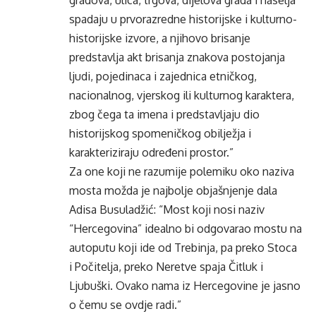
gradova, ulica, trgova, dijelova grada i naselja
spadaju u prvorazredne historijske i kulturno-
historijske izvore, a njihovo brisanje
predstavlja akt brisanja znakova postojanja
ljudi, pojedinaca i zajednica etničkog,
nacionalnog, vjerskog ili kulturnog karaktera,
zbog čega ta imena i predstavljaju dio
historijskog spomeničkog obilježja i
karakteriziraju određeni prostor.”
Za one koji ne razumije polemiku oko naziva
mosta možda je najbolje objašnjenje dala
Adisa Busuladžić: “Most koji nosi naziv
“Hercegovina” idealno bi odgovarao mostu na
autoputu koji ide od Trebinja, pa preko Stoca
i Počitelja, preko Neretve spaja Čitluk i
Ljubuški. Ovako nama iz Hercegovine je jasno
o čemu se ovdje radi.”