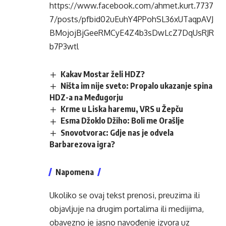
https://www.facebook.com/ahmet.kurt.7737
7/posts/pfbid02uEuhY4PPohSL36xUTaqpAVJ
BMojojBjGeeRMCyE4Z4b3sDwLcZ7DqUsRJR
b7P3wtl
Kakav Mostar želi HDZ?
Ništa im nije sveto: Propalo ukazanje spina
HDZ-a na Međugorju
Krme u Liska haremu, VRS u Žepču
Esma Džoklo Džiho: Boli me Orašlje
Snovotvorac: Gdje nas je odvela
Barbarezova igra?
Napomena
Ukoliko se ovaj tekst prenosi, preuzima ili
objavljuje na drugim portalima ili medijima,
obavezno je jasno navođenje izvora uz