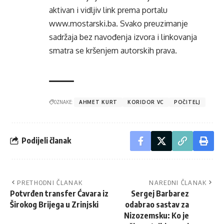
aktivan i vidljiv link prema portalu
www.mostarski.ba
. Svako preuzimanje
sadržaja bez navođenja izvora i linkovanja
smatra se kršenjem autorskih prava.
OZNAKE:
AHMET KURT
KORIDOR VC
POČITELJ
Podijeli članak
PRETHODNI ČLANAK
NAREDNI ČLANAK
Potvrđen transfer Ćavara iz
Sergej Barbarez
Širokog Brijega u Zrinjski
odabrao sastav za
Nizozemsku: Ko je