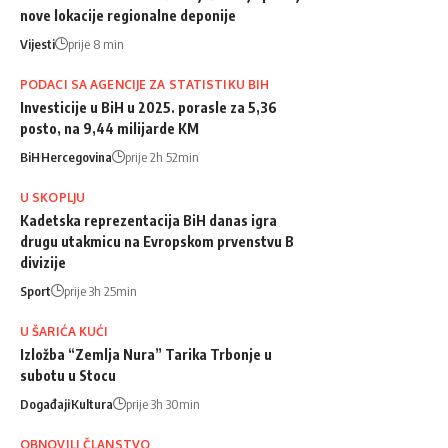
nove lokacije regionalne deponije
Vijesti
prije 8 min
PODACI SA AGENCIJE ZA STATISTIKU BIH
Investicije u BiH u 2025. porasle za 5,36
posto, na 9,44 milijarde KM
BiH
Hercegovina
prije 2h 52min
U SKOPLJU
Kadetska reprezentacija BiH danas igra
drugu utakmicu na Evropskom prvenstvu B
divizije
Sport
prije 3h 25min
U ŠARIĆA KUĆI
Izložba “Zemlja Nura” Tarika Trbonje u
subotu u Stocu
Događaji
Kultura
prije 3h 30min
OBNOVILI ČLANSTVO