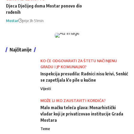
Djeca Dječijeg doma Mostar ponovo dio
rođenih
Mostar
prije 3h 51min
Najčitanije
KO ĆE ODGOVARATI ZA ŠTETU NAČINJENU
GRADU I JP KOMUNALNO?
Inspekcija presudila: Radnici nisu krivi, Senkić
se zapetljala k'o pile u kučine
Vijesti
MOŽE LI IKO ZAUSTAVITI KORDIĆA?
Malo mačku teleća glava: Monarhistički
vladar koji je privatizovao institucije Grada
Mostara
Teme