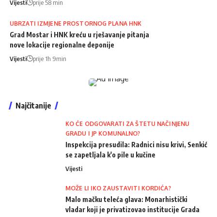
Vijesti
prije 58 min
UBRZATI IZMJENE PROSTORNOG PLANA HNK
Grad Mostar i HNK kreću u rješavanje pitanja
nove lokacije regionalne deponije
Vijesti
prije 1h 9min
Najčitanije
KO ĆE ODGOVARATI ZA ŠTETU NAČINJENU
GRADU I JP KOMUNALNO?
Inspekcija presudila: Radnici nisu krivi, Senkić
se zapetljala k'o pile u kučine
Vijesti
MOŽE LI IKO ZAUSTAVITI KORDIĆA?
Malo mačku teleća glava: Monarhistički
vladar koji je privatizovao institucije Grada