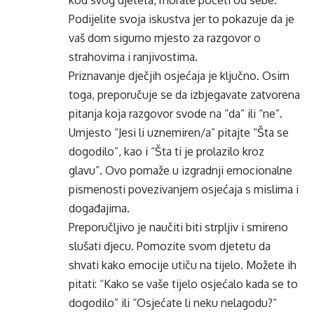
kod svog djeteta, morate početi od sebe.
Podijelite svoja iskustva jer to pokazuje da je
vaš dom sigurno mjesto za razgovor o
strahovima i ranjivostima.
Priznavanje dječjih osjećaja je ključno. Osim
toga, preporučuje se da izbjegavate zatvorena
pitanja koja razgovor svode na “da” ili “ne”.
Umjesto “Jesi li uznemiren/a” pitajte “Šta se
dogodilo”, kao i “Šta ti je prolazilo kroz
glavu”. Ovo pomaže u izgradnji emocionalne
pismenosti povezivanjem osjećaja s mislima i
događajima.
Preporučljivo je
naučiti
biti strpljiv i smireno
slušati djecu. Pomozite svom djetetu da
shvati kako emocije utiču na tijelo. Možete ih
pitati: “Kako se vaše tijelo osjećalo kada se to
dogodilo” ili “Osjećate li neku nelagodu?”