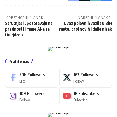
PRETHODNI ČLANAK
NAREDNI ČLANAK
Stručnjaci upozoravaju na
Uvoz polovnih vozila u BiH
prednosti i mane AI-a za
raste, broj novih i dalje nizak
tinejdžere
Pratite nas
50K
Followers
163
Followers
Like
Follow
109
Followers
1K
Subscribers
Follow
Subscribe