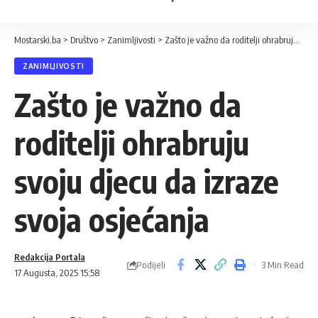
Mostarski.ba
>
Društvo
>
Zanimljivosti
>
Zašto je važno da roditelji ohrabruju svoju djecu da izraze svoja osjećanja
ZANIMLJIVOSTI
Zašto je važno da
roditelji ohrabruju
svoju djecu da izraze
svoja osjećanja
Redakcija Portala
Podijeli
3 Min Read
17 Augusta, 2025 15:58