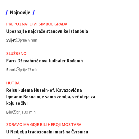
Najnovije
PREPOZNATLJIVI SIMBOL GRADA
Upoznajte najdraže stanovnike Istanbula
Svijet
prije 4 min
SLUŽBENO
Faris Dževahirić novi fudbaler Rođenih
Sport
prije 23 min
HUTBA
Reisul-ulema Husein-ef. Kavazović na
Igmanu: Bosna nije samo zemlja, već ideja za
koju se živi
BiH
prije 30 min
ZDRAVO MA GDJE BILI HEROJI MOSTARA
U Nedjelju tradicionalni marš na Čvrsnicu