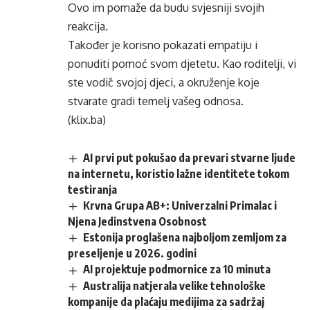
Ovo im pomaže da budu svjesniji svojih
reakcija.
Također je korisno pokazati empatiju i
ponuditi pomoć svom djetetu. Kao roditelji, vi
ste vodič svojoj djeci, a
okruženje
koje
stvarate gradi temelj vašeg odnosa.
(klix.ba)
AI prvi put pokušao da prevari stvarne ljude
na internetu, koristio lažne identitete tokom
testiranja
Krvna Grupa AB+: Univerzalni Primalac i
Njena Jedinstvena Osobnost
Estonija proglašena najboljom zemljom za
preseljenje u 2026. godini
AI projektuje podmornice za 10 minuta
Australija natjerala velike tehnološke
kompanije da plaćaju medijima za sadržaj