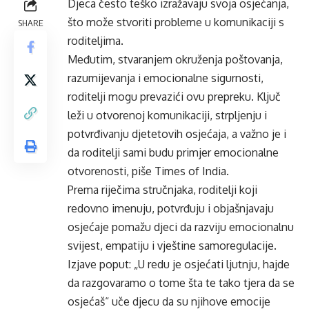
Djeca često teško
izražavaju
svoja osjećanja,
što može stvoriti probleme u komunikaciji s
SHARE
roditeljima.
Međutim, stvaranjem
okruženja
poštovanja,
razumijevanja i emocionalne sigurnosti,
roditelji mogu
prevazići
ovu prepreku. Ključ
leži
u otvorenoj komunikaciji, strpljenju i
potvrđivanju
djetetovih osjećaja, a važno je i
da roditelji sami budu primjer emocionalne
otvorenosti, piše Times of India.
Prema riječima stručnjaka, roditelji koji
redovno imenuju, potvrđuju i
objašnjavaju
osjećaje pomažu djeci da razviju emocionalnu
svijest, empatiju i vještine samoregulacije.
Izjave poput:
„U redu je osje
ćati ljutnju, hajde
da razgovaramo o tome šta te tako tjera da se
osjećaš“ uče djecu da su njihove emocije