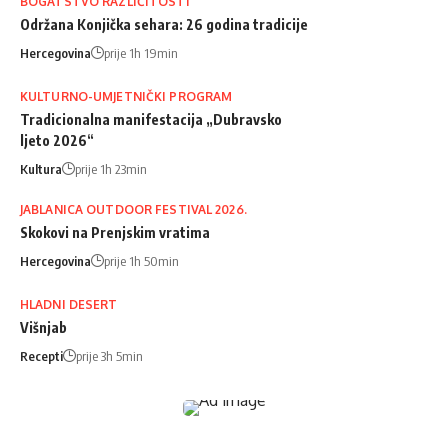
BOGATSTVO RAZLIČITOSTI
Održana Konjička sehara: 26 godina tradicije
Hercegovina
prije 1h 19min
KULTURNO-UMJETNIČKI PROGRAM
Tradicionalna manifestacija „Dubravsko
ljeto 2026“
Kultura
prije 1h 23min
JABLANICA OUTDOOR FESTIVAL 2026.
Skokovi na Prenjskim vratima
Hercegovina
prije 1h 50min
HLADNI DESERT
Višnjab
Recepti
prije 3h 5min