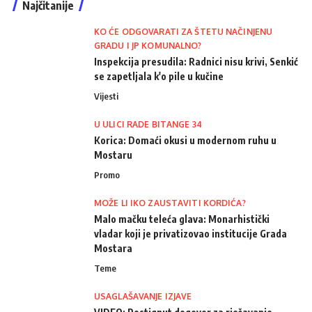
Najčitanije
KO ĆE ODGOVARATI ZA ŠTETU NAČINJENU
GRADU I JP KOMUNALNO?
Inspekcija presudila: Radnici nisu krivi, Senkić
se zapetljala k'o pile u kučine
Vijesti
U ULICI RADE BITANGE 34
Korica: Domaći okusi u modernom ruhu u
Mostaru
Promo
MOŽE LI IKO ZAUSTAVITI KORDIĆA?
Malo mačku teleća glava: Monarhistički
vladar koji je privatizovao institucije Grada
Mostara
Teme
USAGLAŠAVANJE IZJAVE