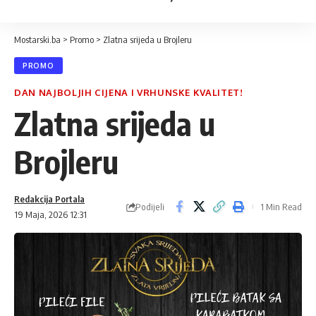
Mostarski.ba
>
Promo
>
Zlatna srijeda u Brojleru
PROMO
DAN NAJBOLJIH CIJENA I VRHUNSKE KVALITET!
Zlatna srijeda u
Brojleru
Redakcija Portala
Podijeli
1 Min Read
19 Maja, 2026 12:31