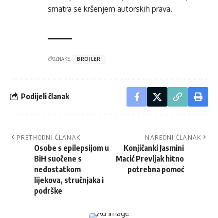
smatra se kršenjem autorskih prava.
OZNAKE:
BROJLER
Podijeli članak
PRETHODNI ČLANAK
NAREDNI ČLANAK
Osobe s epilepsijom u
Konjičanki Jasmini
BiH suočene s
Macić Prevljak hitno
nedostatkom
potrebna pomoć
lijekova, stručnjaka i
podrške