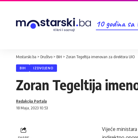
10 godina sa
Mostarski.ba
>
Društvo
>
BiH
>
Zoran Tegeltija imenovan za direktora UIO
BIH
IZDVOJENO
Zoran Tegeltija imen
Redakcija Portala
18 Maja, 2023 10:53
Vijeće ministar
indirektno opor
SHARE