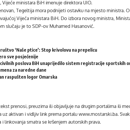
 Vijeće ministara BiH imenuje direktora UIO.
enovan, Tegeltija mora podnijeti ostavku na mjesto ministra. 
avajućoj Vijeća ministara BiH. Do izbora novog ministra, Mini
vom slučaju je to SDP-ov Muhamed Hasanović.
ruštvo ‘Naše ptice’: Stop krivolovu na prepelicu
ero sve posjećenije
civilnih poslova BiH unaprijedilo sistem registracije sportskih o
emena za naredne dane
dan raspušten logor Omarska
tekst prenosi, preuzima ili objavljuje na drugim portalima ili m
 uz aktivan i vidljiv link prema portalu
www.mostarski.ba
. Sva
 i linkovanja smatra se kršenjem autorskih prava.