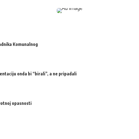
radnika Komunalnog
ntaciju onda bi “birali”, a ne pripadali
votnoj opasnosti