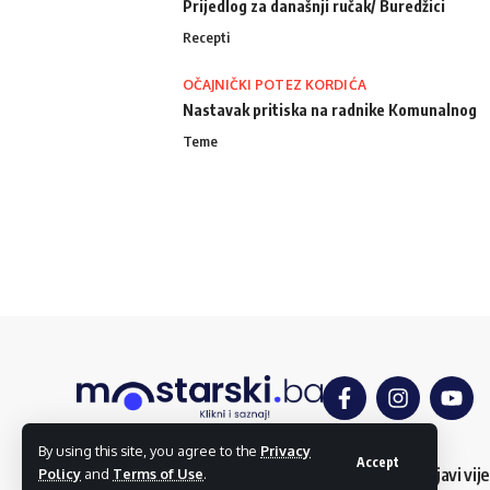
Prijedlog za današnji ručak/ Buredžici
Recepti
OČAJNIČKI POTEZ KORDIĆA
Nastavak pritiska na radnike Komunalnog
Teme
By using this site, you agree to the
Privacy
Accept
O nama
Impressum
Uslovi korištenja
Kontakt
Dojavi vije
Policy
and
Terms of Use
.