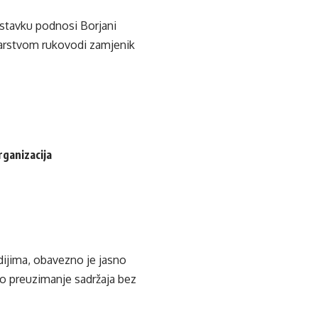
Ostavku podnosi Borjani
starstvom rukovodi zamjenik
rganizacija
edijima, obavezno je jasno
ko preuzimanje sadržaja bez