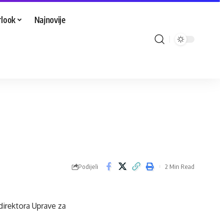
look
Najnovije
Podijeli
2 Min Read
direktora Uprave za