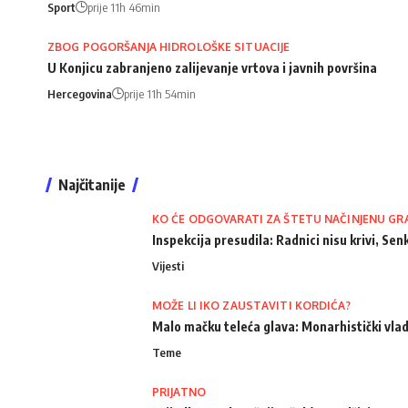
Sport
prije 11h 46min
ZBOG POGORŠANJA HIDROLOŠKE SITUACIJE
U Konjicu zabranjeno zalijevanje vrtova i javnih površina
Hercegovina
prije 11h 54min
Najčitanije
KO ĆE ODGOVARATI ZA ŠTETU NAČINJENU GR
Inspekcija presudila: Radnici nisu krivi, Senk
Vijesti
MOŽE LI IKO ZAUSTAVITI KORDIĆA?
Malo mačku teleća glava: Monarhistički vlad
Teme
PRIJATNO