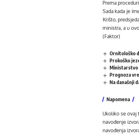
Prema proceduri,
Sada kada je im
Krišto, predsjed
ministra, a u o
(Faktor)
Ornitološko d
Prokoško jez
Ministarstvo 
Prognoza vr
Na današnji 
Napomena
Ukoliko se ovaj 
navođenje izvora
navođenja izvora