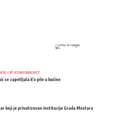
ADU I JP KOMUNALNO?
ić se zapetljala k'o pile u kučine
ar koji je privatizovao institucije Grada Mostara