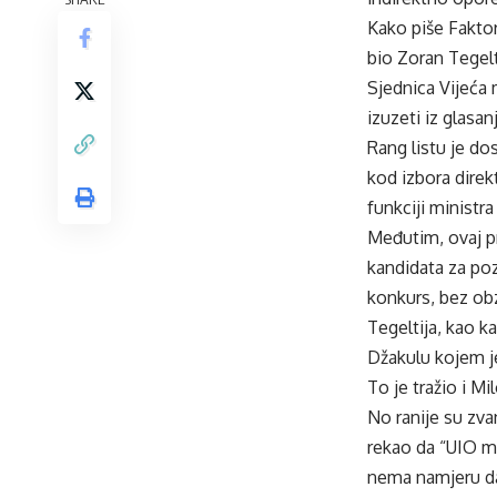
Kako piše
Fakto
bio Zoran Tegelt
Sjednica Vijeća 
izuzeti iz glasanj
Rang listu je do
kod izbora direk
funkciji ministra
Međutim, ovaj p
kandidata za pozi
konkurs, bez obz
Tegeltija, kao ka
Džakulu kojem j
To je tražio i M
No ranije su zva
rekao da “UIO mo
nema namjeru d