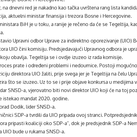
r
, na dnevni red je nakadno kao tačka uvrštena rang lista kandid
ija, aktuelni ministar finansija i trezora Bosne i Hercegovine.
ministara BiH je u toku, a ranije je rečeno da će se Tegeltija, k
a.
stavio Upravni odbor Uprave za indirektno oporezivanje (UIO) B
tora UIO čini komisiju. Predsjedavajući Upravnog odbora je upr
 koju obavlja. Tegeltija se i ovdje izuzeo iz rada komisije.
roces prate i određeni problemi i nedoumice. Postoji mogućnos
ciju direktora UIO žaliti, prije svega jer je Tegeltija na čelu U
ira što se izuzeo. Uz to se i prije objave konkursa u medijima 
dar SNSD-a, vjerovatno biti novi direktor UIO koji će na toj pozi
e istekao mandat 2020. godine.
ilorad Dodik, lider SNSD-a.
ničnici SDP-a tvrdili da UIO pripada ovoj stranci. Potpredsjedni
ra pripasti koaliciji oko SDP-a”, dok je predsjednik SDP-a Nerm
a UIO bude u rukama SNSD-a.