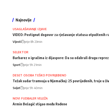
Najnovije
USAGLAŠAVANJE IZJAVE
VIDEO: Postignut dogovor za rješavanje statusa otpuštenih 
Vijesti
prije 8h 23min
SELEKTOR
Barbarez o igračima iz dijaspore: Da su odabrali drugu repreze
Sport
prije 9h 21min
DESET OSOBA TEŠKO POVRIJEĐENO
Težak sudar tramvaja u Njemačkoj: 25 povrijeđenih, troje u ži
Svijet
prije 9h 40min
NOVI FUDBALER VELEŽA
Armin Bešagić stigao među Rođene