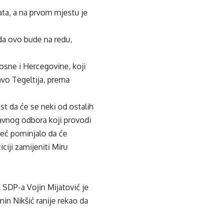
ata, a na prvom mjestu je
ada ovo bude na redu,
osne i Hercegovine, koji
avo Tegeltija, prema
t da će se neki od ostalih
pravnog odbora koji provodi
već pominjalo da će
ciji zamijeniti Miru
k SDP-a Vojin Mijatović je
in Nikšić ranije rekao da