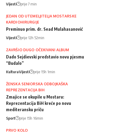
Vijesti
prije 7 min
JEDAN OD UTEMELJITELJA MOSTARSKE
KARDIOHIRURGIJE
Preminuo prim. dr. Sead Mulahasanović
Vijesti
prije 12h 52min
ZAVRŠIO DUGO OČEKIVANI ALBUM
Dado Sejdievski predstavio novu pjesmu
“Budalo”
Kultura
Vijesti
prije 15h 1min
ŽENSKA SENIORSKA ODBOJKAŠKA
REPREZENTACIJA BIH
Zmajice se okupile u Mostaru:
Reprezentacija BiH kreće po novu
mediteransku priču
Sport
prije 15h 16min
PRVO KOLO