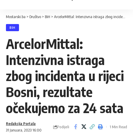
Mostarski.ba
>
Društvo
>
BiH
>
ArcelorMittal: Intenzivna istraga zbog incidenta u rijeci Bosni, rezultate očekujemo za 24 sata
BIH
ArcelorMittal:
Intenzivna istraga
zbog incidenta u rijeci
Bosni, rezultate
očekujemo za 24 sata
Redakcija Portala
Podijeli
1 Min Read
31 Januara, 2023 16:00