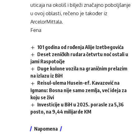
uticaja na okoliš i bilježi značajno poboljšanje
u ovoj oblasti, rečeno je također iz
ArcelorMittala.
Fena
101 godina od rođenja Alije Izetbegovića
Deset zeničkih rudara četvrtu noć ostali u
jami Raspotočje
Duge kolone vozila na graničnim prelazim
na izlazu iz BiH
Reisul-ulema Husein-ef. Kavazović na
Igmanu: Bosna nije samo zemlja, već ideja za
koju se živi
Investicije u BiH u 2025. porasle za 5,36
posto, na 9,44 milijarde KM
Napomena