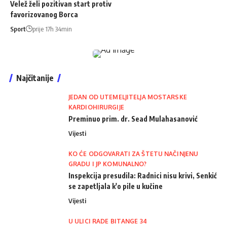
Velež želi pozitivan start protiv
favorizovanog Borca
Sport
prije 17h 34min
Najčitanije
JEDAN OD UTEMELJITELJA MOSTARSKE
KARDIOHIRURGIJE
Preminuo prim. dr. Sead Mulahasanović
Vijesti
KO ĆE ODGOVARATI ZA ŠTETU NAČINJENU
GRADU I JP KOMUNALNO?
Inspekcija presudila: Radnici nisu krivi, Senkić
se zapetljala k'o pile u kučine
Vijesti
U ULICI RADE BITANGE 34