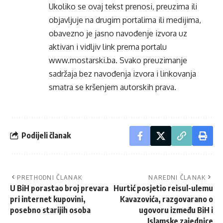
Ukoliko se ovaj tekst prenosi, preuzima ili
objavljuje na drugim portalima ili medijima,
obavezno je jasno navođenje izvora uz
aktivan i vidljiv link prema portalu
www.mostarski.ba
. Svako preuzimanje
sadržaja bez navođenja izvora i linkovanja
smatra se kršenjem autorskih prava.
Podijeli članak
PRETHODNI ČLANAK
NAREDNI ČLANAK
U BiH porastao broj prevara
Hurtić posjetio reisul-ulemu
pri internet kupovini,
Kavazovića, razgovarano o
posebno starijih osoba
ugovoru između BiH i
Islamske zajednice