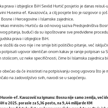
ska prava i izbjeglice BiH Sevlid Hurtić posjetio je danas reisu
ini Huseina-ef. Kavazovića, a cilj posjete bio je razgovor o j
Bosne i Hercegovine i Islamske zajednice.
 rekao ministru Hurtiću da od novog saziva Predsjedništva Bos
ovog pitanja, budući da su ispoštovane sve predviđene procedur
judska prava i izbjeglice BiH.
 složili da ovo nije i ne smije biti političko pitanje, već isključ
la potpisati ugovor identičan onom kakav je ranije potpisan s
 stolicom, uz neke specifičnosti, čime bi Islamska zajednica 
je obećao da će insistirati na potpisivanju ovog ugovora što je 
čalo na zadovoljstvo svih, navodi se u saopćenju.
Husein-ef. Kavazović na Igmanu: Bosna nije samo zemlja, već idej
 BiH u 2025. porasle za 5,36 posto, na 9,44 milijarde KM