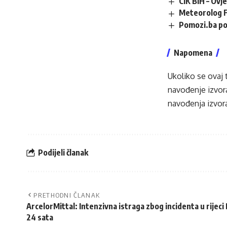
CIK BiH – Ovj
Meteorolog F
Pomozi.ba po
Napomena
Ukoliko se ovaj 
navođenje izvora
navođenja izvora
Podijeli članak
PRETHODNI ČLANAK
ArcelorMittal: Intenzivna istraga zbog incidenta u rijec
24 sata