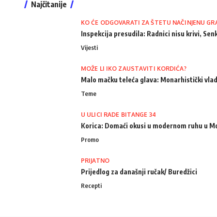
Najčitanije
KO ĆE ODGOVARATI ZA ŠTETU NAČINJENU GR
Inspekcija presudila: Radnici nisu krivi, Senk
Vijesti
MOŽE LI IKO ZAUSTAVITI KORDIĆA?
Malo mačku teleća glava: Monarhistički vlad
Teme
U ULICI RADE BITANGE 34
Korica: Domaći okusi u modernom ruhu u M
Promo
PRIJATNO
Prijedlog za današnji ručak/ Buredžici
Recepti