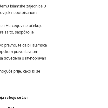
l-ulemu Islamske zajednice u
oš uvijek nepotpisanom
ne i Hercegovine očekuje
e za to, saopćilo je
ivo pravno, te da bi Islamska
a Srpskom pravoslavnom
bila dovedena u ravnopravan
moguće prije, kako bi se
a za koju se živi