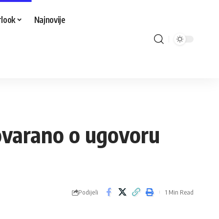
look
Najnovije
govarano o ugovoru
Podijeli
1 Min Read