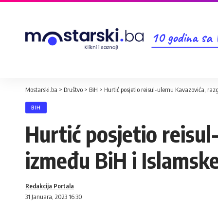
10 godina sa
Mostarski.ba
>
Društvo
>
BiH
>
Hurtić posjetio reisul-ulemu Kavazovića, ra
BIH
Hurtić posjetio reis
između BiH i Islamske
Redakcija Portala
31 Januara, 2023 16:30