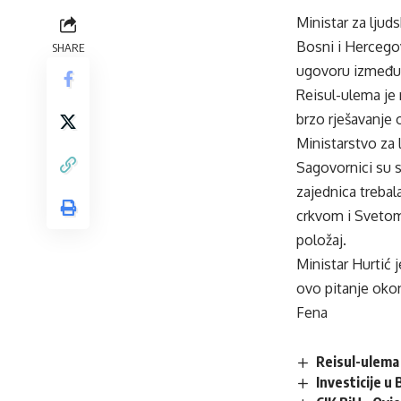
Ministar za ljud
Bosni i Hercegov
SHARE
ugovoru između 
Reisul-ulema je
brzo rješavanje 
Ministarstvo za l
Sagovornici su se
zajednica treba
crkvom i Svetom
položaj.
Ministar Hurtić 
ovo pitanje okon
Fena
Reisul-ulema 
Investicije u