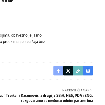
ore u BiH
edijima, obavezno je jasno
ko preuzimanje sadržaja bez
NAREDNI ČLANAK
a, “Trojka” i Kasumović, a drugi je SBiH, NES, PDA i ZNG,
razgovaramo sa međunarodnim partnerima