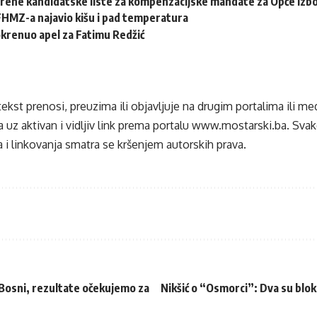
erene kandidatske liste za kompenzacijske mandate za Opće izb
HMZ-a najavio kišu i pad temperatura
krenuo apel za Fatimu Redžić
tekst prenosi, preuzima ili objavljuje na drugim portalima ili m
 uz aktivan i vidljiv link prema portalu
www.mostarski.ba
. Sva
 i linkovanja smatra se kršenjem autorskih prava.
i Bosni, rezultate očekujemo za
Nikšić o “Osmorci”: Dva su blok