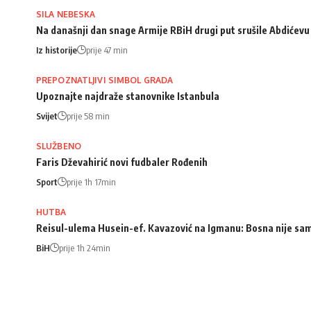
SILA NEBESKA
Na današnji dan snage Armije RBiH drugi put srušile Abdićev
Iz historije
prije 47 min
PREPOZNATLJIVI SIMBOL GRADA
Upoznajte najdraže stanovnike Istanbula
Svijet
prije 58 min
SLUŽBENO
Faris Dževahirić novi fudbaler Rođenih
Sport
prije 1h 17min
HUTBA
Reisul-ulema Husein-ef. Kavazović na Igmanu: Bosna nije samo 
BiH
prije 1h 24min