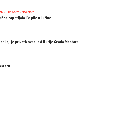
ADU I JP KOMUNALNO?
ić se zapetljala k'o pile u kučine
ar koji je privatizovao institucije Grada Mostara
ostaru