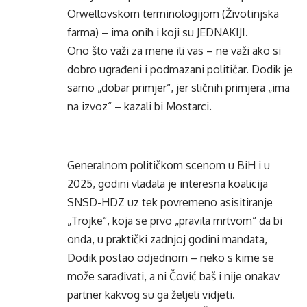
Orwellovskom terminologijom (Životinjska
farma) – ima onih i koji su JEDNAKIJI.
Ono što važi za mene ili vas – ne važi ako si
dobro ugrađeni i podmazani političar. Dodik je
samo „dobar primjer“, jer sličnih primjera „ima
na izvoz“ – kazali bi Mostarci.
Generalnom političkom scenom u BiH i u
2025, godini vladala je interesna koalicija
SNSD-HDZ uz tek povremeno asisitiranje
„Trojke“, koja se prvo „pravila mrtvom“ da bi
onda, u praktički zadnjoj godini mandata,
Dodik postao odjednom – neko s kime se
može sarađivati, a ni Čović baš i nije onakav
partner kakvog su ga željeli vidjeti.