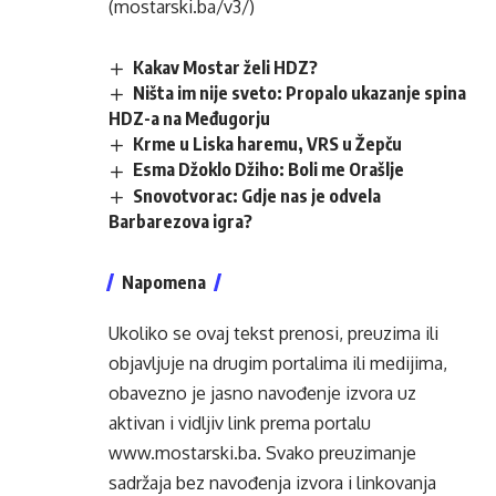
(mostarski.ba/v3/)
Kakav Mostar želi HDZ?
Ništa im nije sveto: Propalo ukazanje spina
HDZ-a na Međugorju
Krme u Liska haremu, VRS u Žepču
Esma Džoklo Džiho: Boli me Orašlje
Snovotvorac: Gdje nas je odvela
Barbarezova igra?
Napomena
Ukoliko se ovaj tekst prenosi, preuzima ili
objavljuje na drugim portalima ili medijima,
obavezno je jasno navođenje izvora uz
aktivan i vidljiv link prema portalu
www.mostarski.ba
. Svako preuzimanje
sadržaja bez navođenja izvora i linkovanja