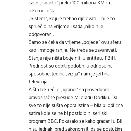
kase „isparilo“ preko 100 miliona KM!? i…
nikome ništa.
„Sistem“, koji je trebao djelovati – nije to
spriječio na vrijeme i sada „niko nije
odgovoran“.
Samo se čeka da vrijeme „pojede“ ovu aferu
kao i mnoge ranije. Ne treba se zavaravati.
Stanje nije ništa bolje niti u entitetu FBiH.
Prednost su dobili podobni u odnosu na
sposobne. Jedina „vizija“ nam je jeftina
televizija.
A šta tek reći o „igranci“ sa provedbom
pravosnažne presude Miloradu Dodiku. Da
sve to nije sušta opora istina – bila bi odlična
satira koje se ne bi postidio ni serijski
program BBC. Pokazalo se kako građani u BiH
nisu jednaki pred zakonom ili da se poslužim