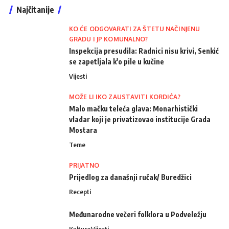
Najčitanije
KO ĆE ODGOVARATI ZA ŠTETU NAČINJENU
GRADU I JP KOMUNALNO?
Inspekcija presudila: Radnici nisu krivi, Senkić
se zapetljala k'o pile u kučine
Vijesti
MOŽE LI IKO ZAUSTAVITI KORDIĆA?
Malo mačku teleća glava: Monarhistički
vladar koji je privatizovao institucije Grada
Mostara
Teme
PRIJATNO
Prijedlog za današnji ručak/ Buredžici
Recepti
Međunarodne večeri folklora u Podveležju
Kultura
Vijesti