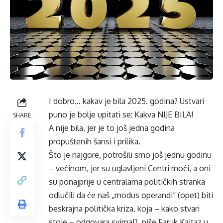
I dobro… kakav je bila 2025. godina? Ustvari
puno je bolje upitati se: Kakva NIJE BILA!
SHARE
A nije bila, jer je to još jedna godina
propuštenih šansi i prilika.
Što je najgore, potrošili smo još jednu godinu
– većinom, jer su uglavljeni Centri moći, a oni
su ponajprije u centralama političkih stranka
odlučili da će naš „modus operandi“ (opet) biti
beskrajna politička kriza, koja – kako stvari
stoje – odgovara svima!?, piše Faruk Kajtaz u