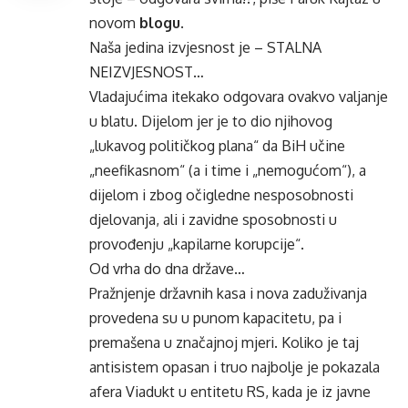
novom
blogu
.
Naša jedina izvjesnost je – STALNA
NEIZVJESNOST…
Vladajućima itekako odgovara ovakvo valjanje
u blatu. Dijelom jer je to dio njihovog
„lukavog političkog plana“ da BiH učine
„neefikasnom“ (a i time i „nemogućom“), a
dijelom i zbog očigledne nesposobnosti
djelovanja, ali i zavidne sposobnosti u
provođenju „kapilarne korupcije“.
Od vrha do dna države…
Pražnjenje državnih kasa i nova zaduživanja
provedena su u punom kapacitetu, pa i
premašena u značajnoj mjeri. Koliko je taj
antisistem opasan i truo najbolje je pokazala
afera Viadukt u entitetu RS, kada je iz javne