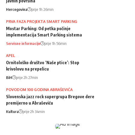
javnih površina
Hercegovina
prije 1h 26min
PRVA FAZA PROJEKTA SMART PARKING
Mostar Parking: Od petka počinje
implementacija Smart Parking sistema
Servisne informacije
prije 1h 56min
APEL
Ornitološko društvo ‘Naše ptice’: Stop
krivolovu na prepelicu
BiH
prije 2h 27min
POVODOM 100 GODINA ABRAŠEVIĆA
Slovenska jazz rock supergrupa Bregove dere
premijerno u Abraševiću
Kultura
prije 2h 34min