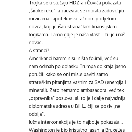
Trojka se u slučaju HDZ-a i Čovića pokazala
„široke ruke“, a zauzvrat se morala zadovoljiti
mrvicama i apotekarski tačnom podjelom
novca, koji je išao stranačkim finansijskim
logikama. Tamo gdje je naša vlast – tu je i naš
novac.
A stranci?
Amerikanci barem nisu ništa folirali, već su
nam odmah po dolasku Trumpa do kraja jasno
poručili kako se oni misle baviti samo
strateškim pitanjima važnim za SAD (energija i
minerali). Zato nemamo ambasadora, već tek
„otpravnika“ poslova, ali to je i dalje najvažnija
diplomatska adresa u BiH… čiji se poziv „ne
odbija“.
Južna interkonekcija je to najbolje pokazala…
Washington je bio kristalno jasan, a Bruxelles