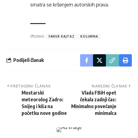
smatra se kršenjem autorskih prava.
OZNAKE:
FARUK KAJTAZ
KOLUMNA
Podijeli članak
PRETHODNI ČLANAK
NAREDNI ČLANAK
Mostarski
Vlada FBiH opet
meteorolog Zadro:
čekala zadnji čas:
Snijeg i kiša na
Minimalno povećanje
početku nove godine
minimalca