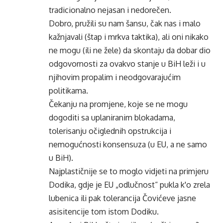
tradicionalno nejasan i nedorečen.
Dobro, pružili su nam šansu, čak nas i malo
kažnjavali (štap i mrkva taktika), ali oni nikako
ne mogu (ili ne žele) da skontaju da dobar dio
odgovornosti za ovakvo stanje u BiH leži i u
njihovim propalim i neodgovarajućim
politikama.
Čekanju na promjene, koje se ne mogu
dogoditi sa uplaniranim blokadama,
tolerisanju očiglednih opstrukcija i
nemogućnosti konsensuza (u EU, a ne samo
u BiH).
Najplastičnije se to moglo vidjeti na primjeru
Dodika, gdje je EU „odlučnost“ pukla k'o zrela
lubenica ili pak tolerancija Čovićeve jasne
asisitencije tom istom Dodiku.