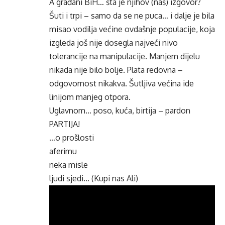
A građani BiH… šta je njihov (naš) izgovor?
Šuti i trpi – samo da se ne puca… i dalje je bila
misao vodilja većine ovdašnje populacije, koja
izgleda još nije dosegla najveći nivo
tolerancije na manipulacije. Manjem dijelu
nikada nije bilo bolje. Plata redovna –
odgovornost nikakva. Šutljiva većina ide
linijom manjeg otpora.
Uglavnom… poso, kuća, birtija – pardon
PARTIJA!
…o prošlosti
aferimu
neka misle
ljudi sjedi… (Kupi nas Ali)