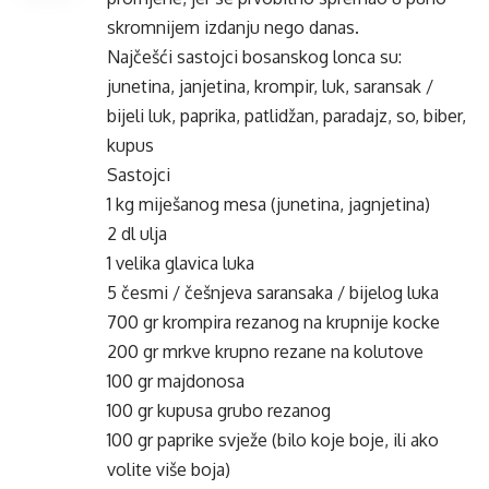
skromnijem izdanju nego danas.
Najčešći sastojci bosanskog lonca su:
junetina, janjetina,
krompir
, luk,
saransak
/
bijeli luk, paprika, patlidžan, paradajz, so, biber,
kupus
Sastojci
1 kg miješanog mesa (junetina, jagnjetina)
2 dl ulja
1 velika glavica luka
5 česmi / češnjeva
saransaka
/ bijelog luka
700 gr
krompira
rezanog na krupnije kocke
200 gr mrkve krupno rezane na kolutove
100 gr
majdonosa
100 gr kupusa grubo rezanog
100 gr paprike svježe (bilo koje boje, ili ako
volite više boja)