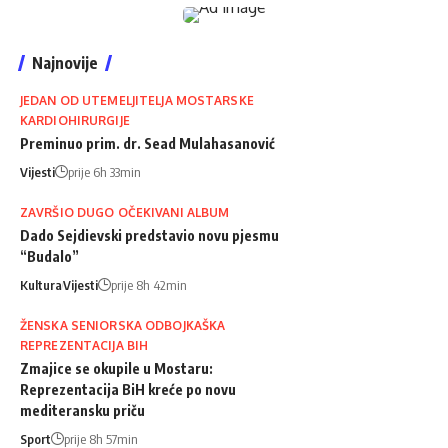
Najnovije
JEDAN OD UTEMELJITELJA MOSTARSKE
KARDIOHIRURGIJE
Preminuo prim. dr. Sead Mulahasanović
Vijesti
prije 6h 33min
ZAVRŠIO DUGO OČEKIVANI ALBUM
Dado Sejdievski predstavio novu pjesmu
“Budalo”
Kultura
Vijesti
prije 8h 42min
ŽENSKA SENIORSKA ODBOJKAŠKA
REPREZENTACIJA BIH
Zmajice se okupile u Mostaru:
Reprezentacija BiH kreće po novu
mediteransku priču
Sport
prije 8h 57min