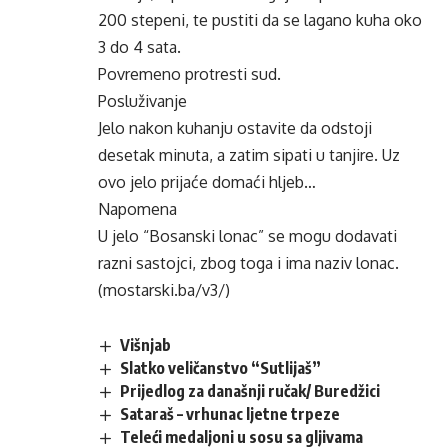
200 stepeni, te pustiti da se lagano kuha oko
3 do 4 sata.
Povremeno protresti sud.
Posluživanje
Jelo nakon kuhanju ostavite da odstoji
desetak minuta, a zatim sipati u tanjire. Uz
ovo jelo
prijaće
domaći hljeb…
Napomena
U jelo “Bosanski lonac” se mogu dodavati
razni sastojci, zbog toga i ima naziv lonac.
(mostarski.ba/v3/)
Višnjab
Slatko veličanstvo “Sutlijaš”
Prijedlog za današnji ručak/ Buredžici
Sataraš – vrhunac ljetne trpeze
Teleći medaljoni u sosu sa gljivama