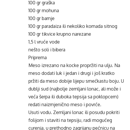
100 gr graška
100 gr
mohuna
100 gr
bamje
100 gr
paradaiza
ili nekoliko komada sitnog
100 gr tikvice krupno narezane
1,5 l vruće vode
nešto soli i bibera
Priprema
Meso izrezano na kocke propržiti na ulju. Na
meso dodati luk i jedan i drugi i još kratko
pržiti da meso dobije lijepu smećkastu boju. U
dublji sud (najbolje zemljani lonac, ali može i
veća šerpa ili duboka tepsija sa poklopcem)
redati naizmjenično meso i povrće.
Usuti vodu. Zemljani lonac ili posudu pokriti
folijom i staviti na tepsiju, radi mogućeg
curenja, u prethodno zagrijanu pećnicu na