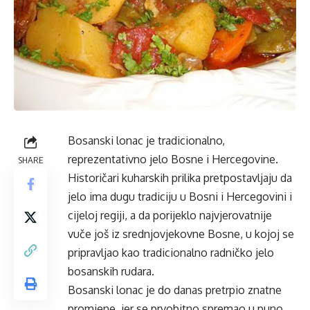
Bosanski lonac je tradicionalno,
reprezentativno jelo Bosne i Hercegovine.
SHARE
Histori
čari kuharskih prilika pretpostavljaju da
jelo ima dugu tradiciju u Bosni i Hercegovini i
cijeloj regiji, a da porijeklo najvjerovatnije
vuče još iz srednjovjekovne Bosne, u kojoj se
pripravljao kao tradicionalno radničko jelo
bosanskih rudara.
Bosanski lonac je do danas pretrpio znatne
promjene, jer se prvobitno spremao u puno