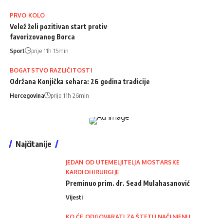
PRVO KOLO
Velež želi pozitivan start protiv
favorizovanog Borca
Sport
prije 11h 15min
BOGATSTVO RAZLIČITOSTI
Održana Konjička sehara: 26 godina tradicije
Hercegovina
prije 11h 26min
Najčitanije
JEDAN OD UTEMELJITELJA MOSTARSKE
KARDIOHIRURGIJE
Preminuo prim. dr. Sead Mulahasanović
Vijesti
KO ĆE ODGOVARATI ZA ŠTETU NAČINJENU