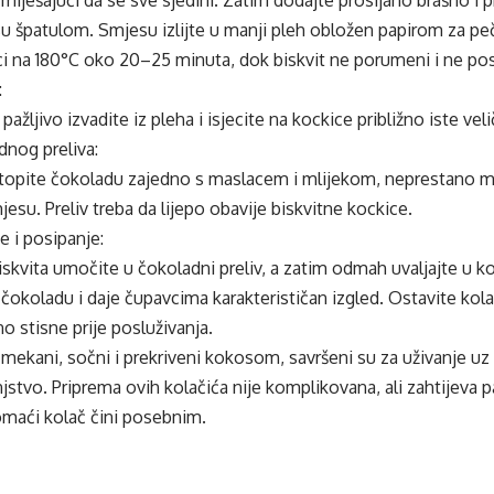
u špatulom. Smjesu izlijte u manji pleh obložen papirom za pe
ci na 180°C oko 20–25 minuta, dok biskvit ne porumeni i ne pos
:
pažljivo izvadite iz pleha i isjecite na kockice približno iste veli
dnog preliva:
otopite čokoladu zajedno s maslacem i mlijekom, neprestano mi
jesu. Preliv treba da lijepo obavije biskvitne kockice.
 i posipanje:
iskvita umočite u čokoladni preliv, a zatim odmah uvaljajte u 
a čokoladu i daje čupavcima karakterističan izgled. Ostavite kola
 stisne prije posluživanja.
ekani, sočni i prekriveni kokosom, savršeni su za uživanje uz č
njstvo. Priprema ovih kolačića nije komplikovana, ali zahtijeva p
omaći kolač čini posebnim.