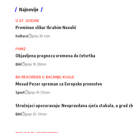
Najnovije
U 67. GODINI
Preminuo slikar Ibrahim Novalić
Kultura
prije 30 min
FHMZ
Objavljena prognoza vremena do četvrtka
BiH
prije 1h 33min
BH REKORDER U BACANJU KUGLE
Mesud Pezer spreman za Evropsko prvenstvo
Sport
prije 1h 51min
Stručnjaci upozoravaju: Neopravdana sječa stabala, a grad zb
BiH
prije 2h 17min