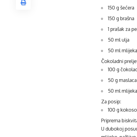
150 g šećera
150 g brašna
1 prašak za p
50 ml ulja
50 ml mlijek
Čokoladni prelje
100 g čokola
50 g maslaca
50 ml mlijek
Za posip:
100 g kokoso
Priprema biskvit
U dubokoj posudi
mlijeko, pažljiv