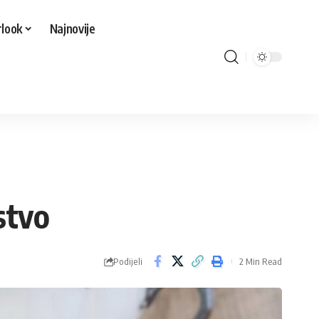
look
Najnovije
stvo
Podijeli
2 Min Read