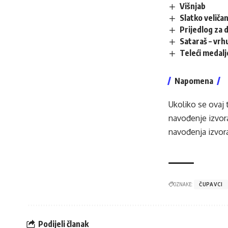
Višnjab
Slatko veliča
Prijedlog za 
Sataraš – vrh
Teleći medalj
Napomena
Ukoliko se ovaj 
navođenje izvora
navođenja izvora
OZNAKE:
ČUPAVCI
Podijeli članak