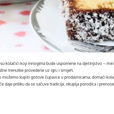
su kolačići koji mnogima bude uspomene na djetinjstvo – miri
ižne trenutke provedene uz igru i smijeh.
o možemo kupiti gotove čupavce u prodavnicama, domaći kolač
e daje priliku da se sačuva tradicija, okuplja porodica i prenose