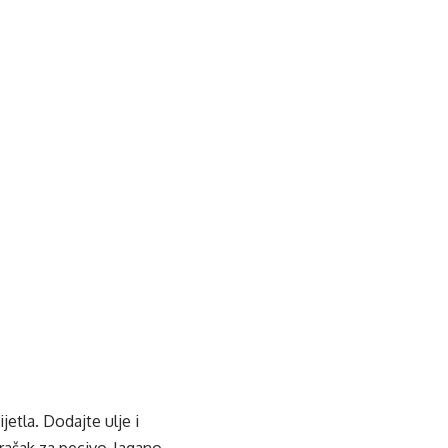
etla. Dodajte ulje i
prašak za pecivo, lagano