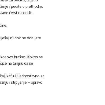
čenje i pecite u prethodno
tane čvrst na dodir.
čine.
ješajući dok ne dobijete
kokosovo brašno. Kokos se
čiće na tanjiru da se
aj, kafu ili jednostavno za
ažnju i strpljenje – upravo