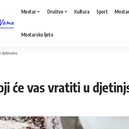
Mostar
Društvo
Kultura
Sport
Mostar
 Vama
Mostarsko ljeto
u djetinjstvo
i će vas vratiti u djetinj