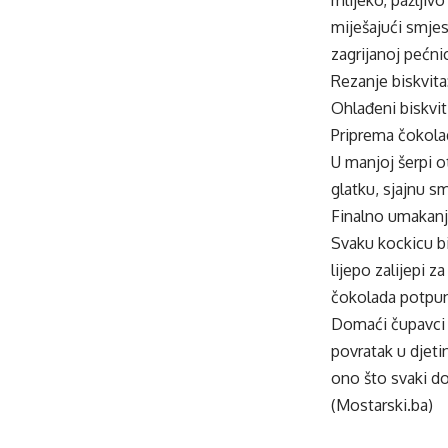
miješajući smjes
zagrijanoj pećni
Rezanje biskvita
Ohlađeni biskvit 
Priprema čokola
U manjoj šerpi 
glatku, sjajnu sm
Finalno umakanje
Svaku kockicu b
lijepo zalijepi z
čokolada potpuno
Domaći čupavci m
povratak u djeti
ono što svaki d
(Mostarski.ba)