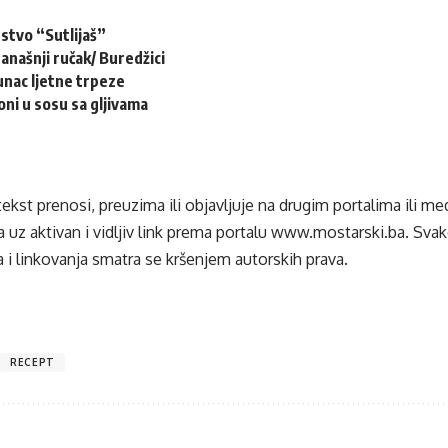
nstvo “Sutlijaš”
današnji ručak/ Buredžici
unac ljetne trpeze
oni u sosu sa gljivama
tekst prenosi, preuzima ili objavljuje na drugim portalima ili m
 uz aktivan i vidljiv link prema portalu
www.mostarski.ba
. Sva
 i linkovanja smatra se kršenjem autorskih prava.
RECEPT