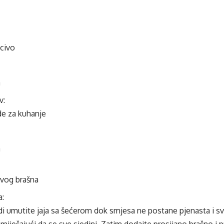
ecivo
a
v:
de za kuhanje
a
vog brašna
a:
 umutite jaja sa šećerom dok smjesa ne postane pjenasta i svij
o miješajući da se sve sjedini. Zatim dodajte prosijano brašno i 