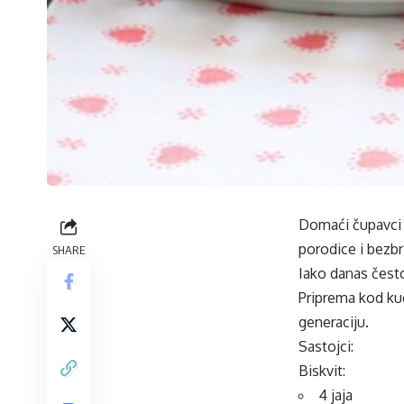
Domaći čupavci 
porodice i bezbr
SHARE
Iako danas čest
Priprema kod kuć
generaciju.
Sastojci:
Biskvit:
4 jaja