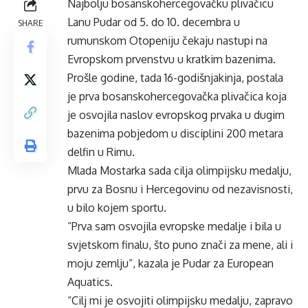
Najbolju bosanskohercegovačku plivačicu
Lanu Pudar od 5. do 10. decembra u
SHARE
rumunskom Otopeniju čekaju nastupi na
Evropskom prvenstvu u kratkim bazenima.
Prošle godine, tada 16-godišnjakinja, postala
je prva bosanskohercegovačka plivačica koja
je osvojila naslov evropskog prvaka u dugim
bazenima pobjedom u disciplini 200 metara
delfin u Rimu.
Mlada Mostarka sada cilja olimpijsku medalju,
prvu za Bosnu i Hercegovinu od nezavisnosti,
u bilo kojem sportu.
“Prva sam osvojila evropske medalje i bila u
svjetskom finalu, što puno znači za mene, ali i
moju zemlju”, kazala je Pudar za European
Aquatics.
“Cilj mi je osvojiti olimpijsku medalju, zapravo