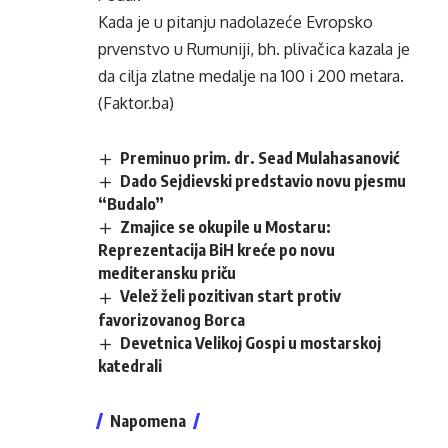
Kada je u pitanju nadolazeće Evropsko
prvenstvo u Rumuniji, bh. plivačica kazala je
da cilja zlatne medalje na 100 i 200 metara.
(Faktor.ba)
Preminuo prim. dr. Sead Mulahasanović
Dado Sejdievski predstavio novu pjesmu
“Budalo”
Zmajice se okupile u Mostaru:
Reprezentacija BiH kreće po novu
mediteransku priču
Velež želi pozitivan start protiv
favorizovanog Borca
Devetnica Velikoj Gospi u mostarskoj
katedrali
Napomena