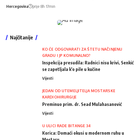
Hercegovina
prije 8h 17min
Najčitanije
KO ĆE ODGOVARATI ZA ŠTETU NAČINJENU
GRADU I JP KOMUNALNO?
Inspekcija presudila: Radnici nisu krivi, Senkić
se zapetljala k'o pile u kučine
Vijesti
JEDAN OD UTEMELJITELJA MOSTARSKE
KARDIOHIRURGIJE
Preminuo prim. dr. Sead Mulahasanović
Vijesti
U ULICI RADE BITANGE 34
Korica: Domaći okusi u modernom ruhu u
Mostaru