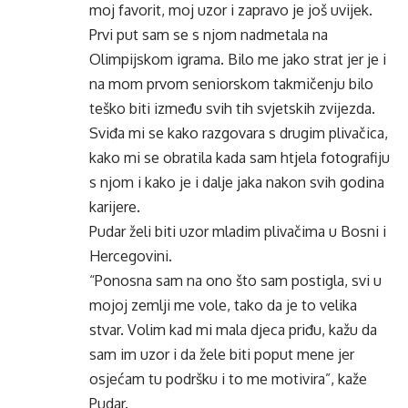
moj favorit, moj uzor i zapravo je još uvijek.
Prvi put sam se s njom nadmetala na
Olimpijskom igrama. Bilo me jako strat jer je i
na mom prvom seniorskom takmičenju bilo
teško biti između svih tih svjetskih zvijezda.
Sviđa mi se kako razgovara s drugim plivačica,
kako mi se obratila kada sam htjela fotografiju
s njom i kako je i dalje jaka nakon svih godina
karijere.
Pudar želi biti uzor mladim plivačima u Bosni i
Hercegovini.
“Ponosna sam na ono što sam postigla, svi u
mojoj zemlji me vole, tako da je to velika
stvar. Volim kad mi mala djeca priđu, kažu da
sam im uzor i da žele biti poput mene jer
osjećam tu podršku i to me motivira”, kaže
Pudar.