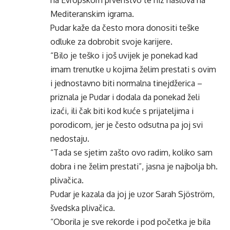
na Evropskom prvenstvo te niz naslova na
Mediteranskim igrama.
Pudar kaže da često mora donositi teške
odluke za dobrobit svoje karijere.
“Bilo je teško i još uvijek je ponekad kad
imam trenutke u kojima želim prestati s ovim
i jednostavno biti normalna tinejdžerica –
priznala je Pudar i dodala da ponekad želi
izaći, ili čak biti kod kuće s prijateljima i
porodicom, jer je često odsutna pa joj svi
nedostaju.
“Tada se sjetim zašto ovo radim, koliko sam
dobra i ne želim prestati”, jasna je najbolja bh.
plivačica.
Pudar je kazala da joj je uzor Sarah Sjöström,
švedska plivačica.
“Oborila je sve rekorde i pod početka je bila