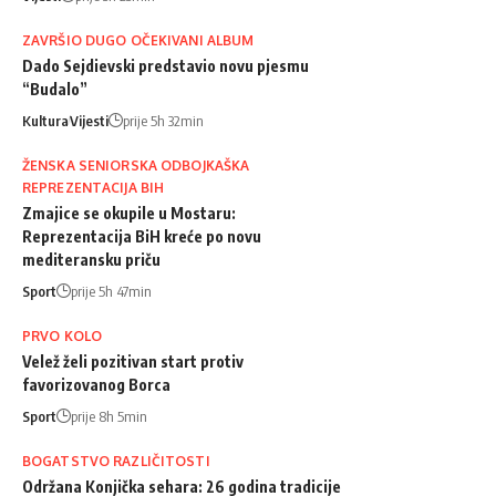
ZAVRŠIO DUGO OČEKIVANI ALBUM
Dado Sejdievski predstavio novu pjesmu
“Budalo”
Kultura
Vijesti
prije 5h 32min
ŽENSKA SENIORSKA ODBOJKAŠKA
REPREZENTACIJA BIH
Zmajice se okupile u Mostaru:
Reprezentacija BiH kreće po novu
mediteransku priču
Sport
prije 5h 47min
PRVO KOLO
Velež želi pozitivan start protiv
favorizovanog Borca
Sport
prije 8h 5min
BOGATSTVO RAZLIČITOSTI
Održana Konjička sehara: 26 godina tradicije