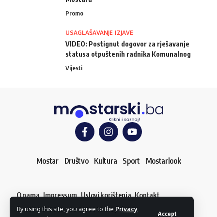
Promo
USAGLAŠAVANJE IZJAVE
VIDEO: Postignut dogovor za rješavanje
statusa otpuštenih radnika Komunalnog
Vijesti
Mostar
Društvo
Kultura
Sport
Mostarlook
O nama
Impressum
Uslovi korištenja
Kontakt
Dojavi vijest
By using this site, you agree to the
Privacy
© mostarski.ba. Sva prava pridržana
Accept