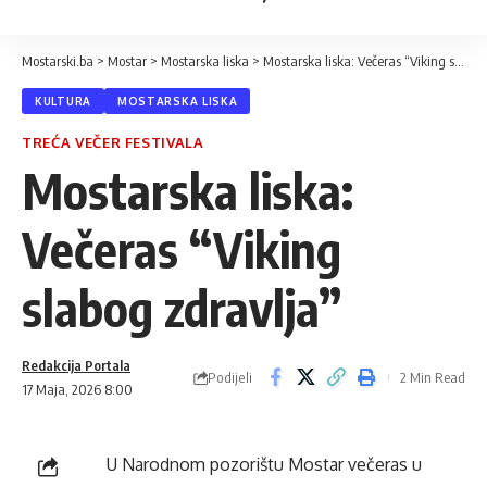
Mostarski.ba
>
Mostar
>
Mostarska liska
>
Mostarska liska: Večeras “Viking slabog zdravlja”
KULTURA
MOSTARSKA LISKA
TREĆA VEČER FESTIVALA
Mostarska liska:
Večeras “Viking
slabog zdravlja”
Redakcija Portala
Podijeli
2 Min Read
17 Maja, 2026 8:00
U Narodnom pozorištu Mostar večeras u