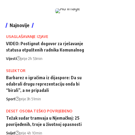
Najnovije
USAGLAŠAVANJE IZJAVE
VIDEO: Postignut dogovor za rješavanje
statusa otpuštenih radnika Komunalnog
Vijesti
prije 2h 53min
SELEKTOR
Barbarez o igračima iz dijaspore: Da su
odabrali drugu reprezentaciju onda bi
“birali”, a ne pripadali
Sport
prije 3h 51min
DESET OSOBA TEŠKO POVRIJEĐENO
Težak sudar tramvaja u Njemačkoj: 25
povrijeđenih, troje u životnoj opasnosti
Svijet
prije 4h 10min