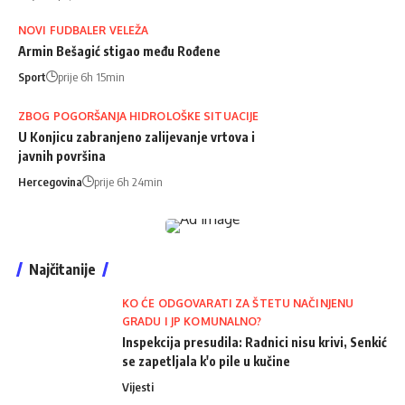
NOVI FUDBALER VELEŽA
Armin Bešagić stigao među Rođene
Sport
prije 6h 15min
ZBOG POGORŠANJA HIDROLOŠKE SITUACIJE
U Konjicu zabranjeno zalijevanje vrtova i
javnih površina
Hercegovina
prije 6h 24min
Najčitanije
KO ĆE ODGOVARATI ZA ŠTETU NAČINJENU
GRADU I JP KOMUNALNO?
Inspekcija presudila: Radnici nisu krivi, Senkić
se zapetljala k'o pile u kučine
Vijesti