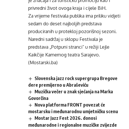
je značaja i za turističku promociju kao i
privredni život ovoga kraja i cijele BiH.
Za vrijeme festivala publika ima priliku vidjeti
sedam do deset najboljih predstava
produciranih u protekloj pozorišnoj sezoni.
Naredni sadržaj u sklopu Festivala je
predstava „Potpuni stranci“ u režiji Lejle
Kaikčije Kamernog teatra Sarajevo.
(Mostarski.ba)
Slovenska jazz rock supergrupa Bregove
dere premijerno u Abraševiću
Muzička večer u znak sjećanja na Marka
Govorčina
Nova platforma FRONT povezat će
mostarsku i međunarodnu umjetničku scenu
Mostar Jazz Fest 2026. donosi
međunarodne i regionalne muzičke zvijezde