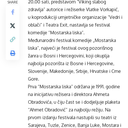
20.00 sati, predstavom “Viking slabog
SHARE
zdravlja” autorice i režiserke Vlatke Vorkapić,
u koprodukciji umjetničke organizacije “Vedri i
oblači” i Teatra Exit, nastavlja se festival
komedije “Mostarska liska”.
Međunarodni festival komedije „Mostarska
liska“, najveći je festival ovog pozorišnog
žanra u Bosni i Hercegovini, koji okuplja
najbolja pozorišta iz Bosne i Hercegovine,
Slovenije, Makedonije, Srbije, Hrvatske i Crne
Gore.
Prva “Mostarska liska” održana je 1991. godine
na inicijativu režisera i direktora Ahmeta
Obradovića, u čiju čast se i dodjeljuje plaketa
“Ahmet Obradović” za najbolju režiju. Na
prvom izdanju festivala nastupili su teatri iz
Sarajeva, Tuzle, Zenice, Banja Luke, Mostara i