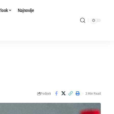
look
Najnovije
Podijeli
2 Min Read