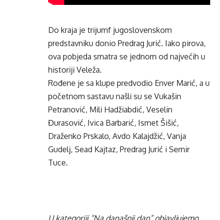
Do kraja je trijumf jugoslovenskom
predstavniku donio Predrag Jurić. Iako pirova,
ova pobjeda smatra se jednom od najvećih u
historiji Veleža.
Rođene je sa klupe predvodio Enver Marić, a u
početnom sastavu našli su se Vukašin
Petranović, Mili Hadžiabdić, Veselin
Đurasović, Ivica Barbarić, Ismet Šišić,
Draženko Prskalo, Avdo Kalajdžić, Vanja
Gudelj, Sead Kajtaz, Predrag Jurić i Semir
Tuce.
U kategoriji “Na današnji dan” objavljujemo