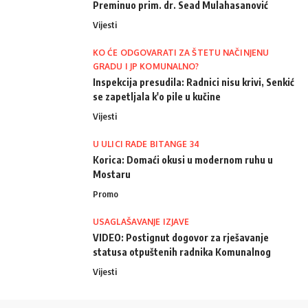
Preminuo prim. dr. Sead Mulahasanović
Vijesti
KO ĆE ODGOVARATI ZA ŠTETU NAČINJENU
GRADU I JP KOMUNALNO?
Inspekcija presudila: Radnici nisu krivi, Senkić
se zapetljala k'o pile u kučine
Vijesti
U ULICI RADE BITANGE 34
Korica: Domaći okusi u modernom ruhu u
Mostaru
Promo
USAGLAŠAVANJE IZJAVE
VIDEO: Postignut dogovor za rješavanje
statusa otpuštenih radnika Komunalnog
Vijesti