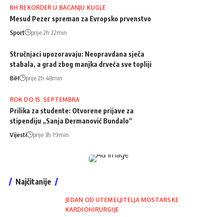
BH REKORDER U BACANJU KUGLE
Mesud Pezer spreman za Evropsko prvenstvo
Sport
prije 2h 22min
Stručnjaci upozoravaju: Neopravdana sječa
stabala, a grad zbog manjka drveća sve topliji
BiH
prije 2h 48min
ROK DO 15. SEPTEMBRA
Prilika za studente: Otvorene prijave za
stipendiju „Sanja Đermanović Bundalo“
Vijesti
prije 3h 19min
Najčitanije
JEDAN OD UTEMELJITELJA MOSTARSKE
KARDIOHIRURGIJE