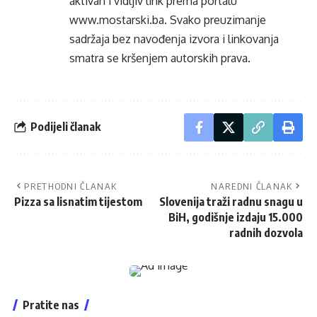
aktivan i vidljiv link prema portalu
www.mostarski.ba
. Svako preuzimanje
sadržaja bez navođenja izvora i linkovanja
smatra se kršenjem autorskih prava.
Podijeli članak
PRETHODNI ČLANAK
NAREDNI ČLANAK
Pizza sa lisnatim tijestom
Slovenija traži radnu snagu u
BiH, godišnje izdaju 15.000
radnih dozvola
Pratite nas