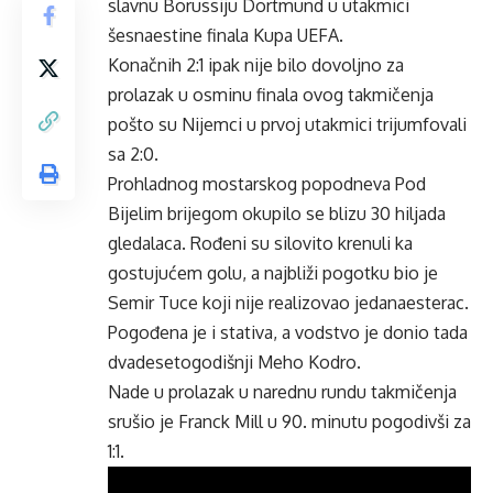
slavnu Borussiju Dortmund u utakmici
šesnaestine finala Kupa UEFA.
Konačnih 2:1 ipak nije bilo dovoljno za
prolazak u osminu finala ovog takmičenja
pošto su Nijemci u prvoj utakmici trijumfovali
sa 2:0.
Prohladnog mostarskog popodneva Pod
Bijelim brijegom okupilo se blizu 30 hiljada
gledalaca. Rođeni su silovito krenuli ka
gostujućem golu, a najbliži pogotku bio je
Semir Tuce koji nije realizovao jedanaesterac.
Pogođena je i stativa, a vodstvo je donio tada
dvadesetogodišnji Meho Kodro.
Nade u prolazak u narednu rundu takmičenja
srušio je Franck Mill u 90. minutu pogodivši za
1:1.