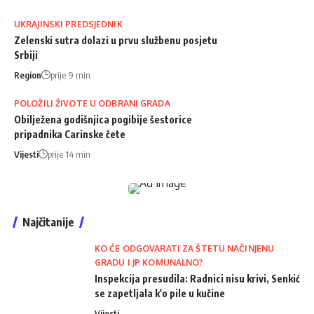
UKRAJINSKI PREDSJEDNIK
Zelenski sutra dolazi u prvu službenu posjetu
Srbiji
Region
prije 9 min
POLOŽILI ŽIVOTE U ODBRANI GRADA
Obilježena godišnjica pogibije šestorice
pripadnika Carinske čete
Vijesti
prije 14 min
Najčitanije
KO ĆE ODGOVARATI ZA ŠTETU NAČINJENU
GRADU I JP KOMUNALNO?
Inspekcija presudila: Radnici nisu krivi, Senkić
se zapetljala k'o pile u kučine
Vijesti