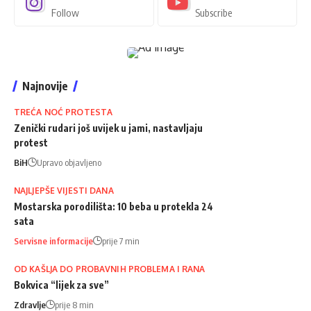
Follow
Subscribe
Najnovije
TREĆA NOĆ PROTESTA
Zenički rudari još uvijek u jami, nastavljaju
protest
BiH
Upravo objavljeno
NAJLJEPŠE VIJESTI DANA
Mostarska porodilišta: 10 beba u protekla 24
sata
Servisne informacije
prije 7 min
OD KAŠLJA DO PROBAVNIH PROBLEMA I RANA
Bokvica “lijek za sve”
Zdravlje
prije 8 min