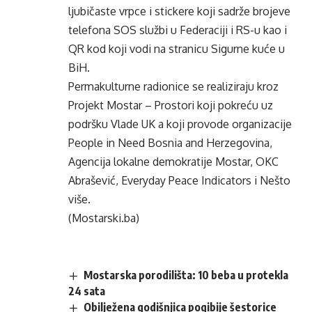
ljubičaste vrpce i stickere koji sadrže brojeve
telefona SOS službi u Federaciji i RS-u kao i
QR kod koji vodi na stranicu Sigurne kuće u
BiH.
Permakulturne radionice se realiziraju kroz
Projekt Mostar – Prostori koji pokreću uz
podršku Vlade UK a koji provode organizacije
People in Need Bosnia and Herzegovina,
Agencija lokalne demokratije Mostar, OKC
Abrašević, Everyday Peace Indicators i Nešto
više.
(Mostarski.ba)
Mostarska porodilišta: 10 beba u protekla
24 sata
Obilježena godišnjica pogibije šestorice