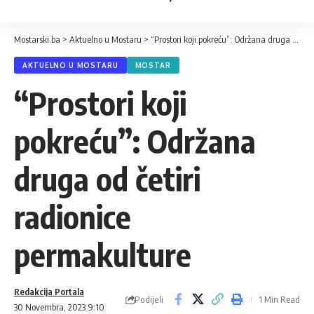
Mostarski.ba
>
Aktuelno u Mostaru
>
“Prostori koji pokreću”: Održana druga od četiri radionice permakulture
AKTUELNO U MOSTARU
MOSTAR
“Prostori koji
pokreću”: Održana
druga od četiri
radionice
permakulture
Redakcija Portala
Podijeli
1 Min Read
30 Novembra, 2023 9:10