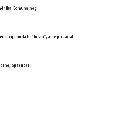
radnika Komunalnog
ntaciju onda bi “birali”, a ne pripadali
votnoj opasnosti