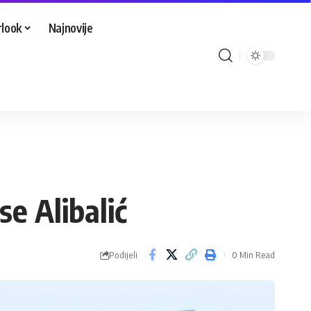
look
Najnovije
se Alibalić
Podijeli
0 Min Read