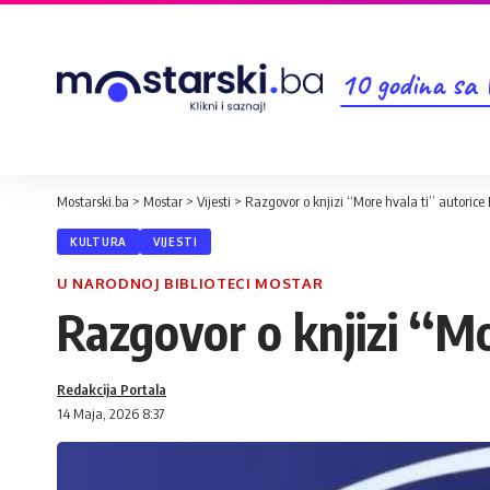
10 godina sa
Mostarski.ba
>
Mostar
>
Vijesti
>
Razgovor o knjizi ‘‘More hvala ti’’ autorice 
KULTURA
VIJESTI
U NARODNOJ BIBLIOTECI MOSTAR
Razgovor o knjizi ‘‘Mo
Redakcija Portala
14 Maja, 2026 8:37