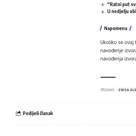
“Ratni put s
U nedjelju obi
Napomena
Ukoliko se ovaj 
navođenje izvora
navođenja izvora
OZNAKE:
ENISA ALI
Podijeli članak