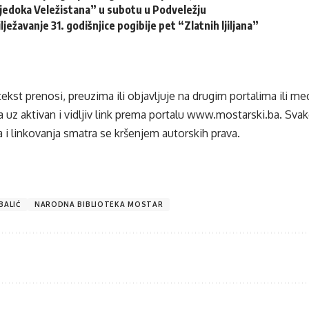
vjedoka Veležistana” u subotu u Podveležju
lježavanje 31. godišnjice pogibije pet “Zlatnih ljiljana”
tekst prenosi, preuzima ili objavljuje na drugim portalima ili m
 uz aktivan i vidljiv link prema portalu
www.mostarski.ba
. Sva
 i linkovanja smatra se kršenjem autorskih prava.
BALIĆ
NARODNA BIBLIOTEKA MOSTAR