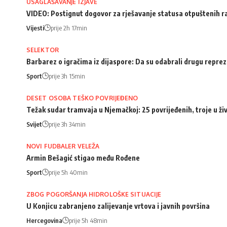
USAGLAŠAVANJE IZJAVE
VIDEO: Postignut dogovor za rješavanje statusa otpuštenih 
Vijesti
prije 2h 17min
SELEKTOR
Barbarez o igračima iz dijaspore: Da su odabrali drugu repreze
Sport
prije 3h 15min
DESET OSOBA TEŠKO POVRIJEĐENO
Težak sudar tramvaja u Njemačkoj: 25 povrijeđenih, troje u ži
Svijet
prije 3h 34min
NOVI FUDBALER VELEŽA
Armin Bešagić stigao među Rođene
Sport
prije 5h 40min
ZBOG POGORŠANJA HIDROLOŠKE SITUACIJE
U Konjicu zabranjeno zalijevanje vrtova i javnih površina
Hercegovina
prije 5h 48min