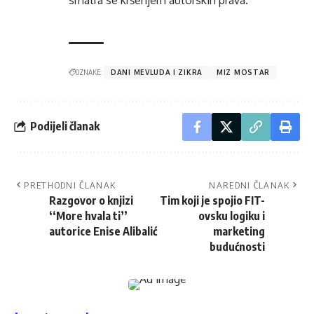
OZNAKE:
DANI MEVLUDA I ZIKRA
MIZ MOSTAR
Podijeli članak
PRETHODNI ČLANAK
NAREDNI ČLANAK
Razgovor o knjizi
Tim koji je spojio FIT-
‘‘More hvala ti’’
ovsku logiku i
autorice Enise Alibalić
marketing
budućnosti