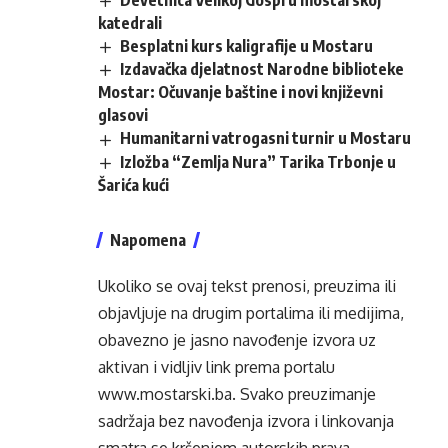
Devetnica Velikoj Gospi u mostarskoj
katedrali
Besplatni kurs kaligrafije u Mostaru
Izdavačka djelatnost Narodne biblioteke
Mostar: Očuvanje baštine i novi književni
glasovi
Humanitarni vatrogasni turnir u Mostaru
Izložba “Zemlja Nura” Tarika Trbonje u
Šarića kući
Napomena
Ukoliko se ovaj tekst prenosi, preuzima ili
objavljuje na drugim portalima ili medijima,
obavezno je jasno navođenje izvora uz
aktivan i vidljiv link prema portalu
www.mostarski.ba
. Svako preuzimanje
sadržaja bez navođenja izvora i linkovanja
smatra se kršenjem autorskih prava.