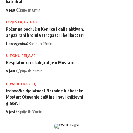
katedrali
Vijesti
prije 1h 8min
IZVJEŠTAJ CZ HNK
Požar na području Konjica i dalje aktivan,
angažirani brojni vatrogasci i helikopteri
Hercegovina
prije 1h 15min
U TOKU PRIJAVE
Besplatni kurs kaligrafije u Mostaru
Vijesti
prije 1h 20min
ČUVARI TRADICIJE
Izdavačka djelatnost Narodne biblioteke
Mostar: Očuvanje baštine i novi književni
glasovi
Vijesti
prije 1h 30min