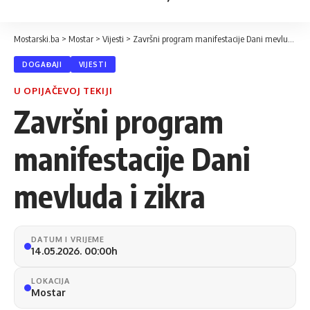
Mostarski.ba
>
Mostar
>
Vijesti
>
Završni program manifestacije Dani mevluda i zikra
DOGAĐAJI
VIJESTI
U OPIJAČEVOJ TEKIJI
Završni program
manifestacije Dani
mevluda i zikra
DATUM I VRIJEME
14.05.2026. 00:00h
LOKACIJA
Mostar