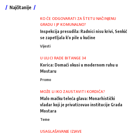
Najčitanije
KO ĆE ODGOVARATI ZA ŠTETU NAČINJENU
GRADU I JP KOMUNALNO?
Inspekcija presudila: Radnici nisu krivi, Senkić
se zapetljala k'o pile u kučine
Vijesti
U ULICI RADE BITANGE 34
Korica: Domaći okusi u modernom ruhu u
Mostaru
Promo
MOŽE LI IKO ZAUSTAVITI KORDIĆA?
Malo mačku teleća glava: Monarhistički
vladar koji je privatizovao institucije Grada
Mostara
Teme
USAGLAŠAVANJE IZJAVE