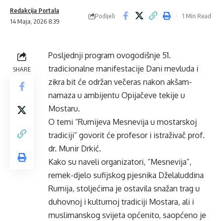
Redakcija Portala
Podijeli
1 Min Read
14 Maja, 2026 8:39
Posljednji program ovogodišnje 51.
tradicionalne manifestacije Dani mevluda i
SHARE
zikra bit će održan večeras nakon akšam-
namaza u ambijentu Opijačeve tekije u
Mostaru.
O temi “Rumijeva Mesnevija u mostarskoj
tradiciji” govorit će profesor i istraživač prof.
dr. Munir Drkić.
Kako su naveli organizatori, “Mesnevija”,
remek-djelo sufijskog pjesnika Dželaluddina
Rumija, stoljećima je ostavila snažan trag u
duhovnoj i kulturnoj tradiciji Mostara, ali i
muslimanskog svijeta općenito, saopćeno je