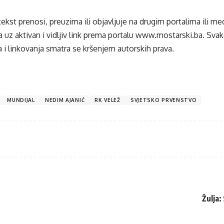
tekst prenosi, preuzima ili objavljuje na drugim portalima ili m
 uz aktivan i vidljiv link prema portalu
www.mostarski.ba
. Sva
 i linkovanja smatra se kršenjem autorskih prava.
MUNDIJAL
NEDIM AJANIĆ
RK VELEŽ
SVJETSKO PRVENSTVO
Žulja: