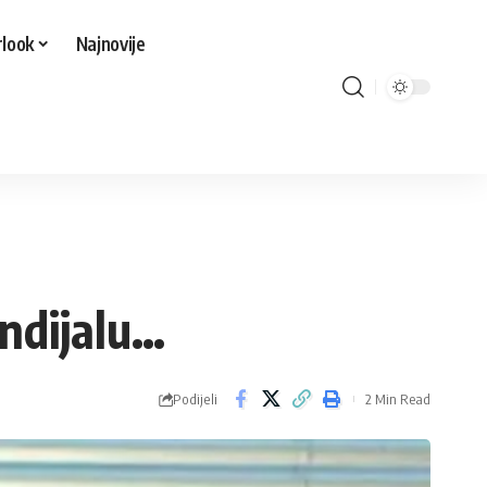
look
Najnovije
ndijalu…
Podijeli
2 Min Read