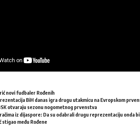
rić novi fudbaler Rođenih
rezentacija BiH danas igra drugu utakmicu na Evropskom prvens
i BSK otvaraju sezonu nogometnog prvenstva
račima iz dijaspore: Da su odabrali drugu reprezentaciju onda bi “
ć stigao među Rođene