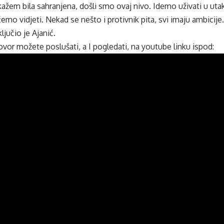
 kažem bila sahranjena, došli smo ovaj nivo. Idemo uživati u ut
ćemo vidjeti. Nekad se nešto i protivnik pita, svi imaju ambicij
ljučio je Ajanić.
or možete poslušati, a I pogledati, na youtube linku ispod: