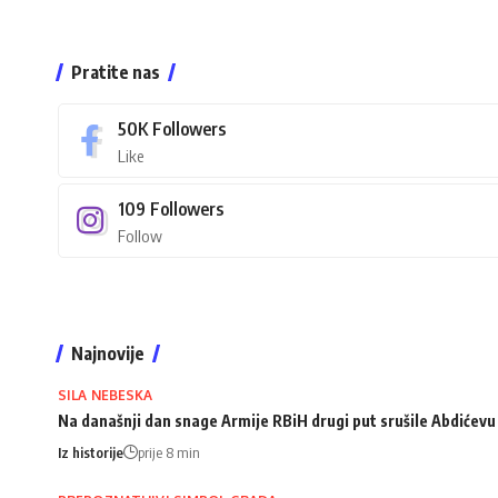
Pratite nas
50K
Followers
Like
109
Followers
Follow
Najnovije
SILA NEBESKA
Na današnji dan snage Armije RBiH drugi put srušile Abdićev
Iz historije
prije 8 min