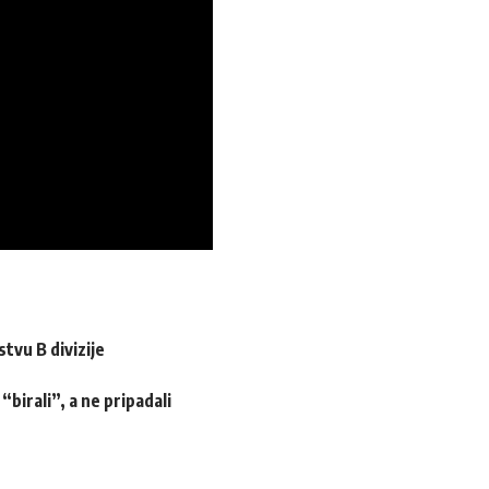
tvu B divizije
birali”, a ne pripadali