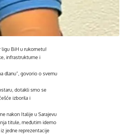
r ligu BiH u rukometu!
e, infrastrukturne i
na dlanu”, govorio o svemu
staru, dotakli smo se
ešće izborila i
ne nakon Italije u Sarajevu
 sanja titule, međutim idemo
 iz jedne reprezentacije