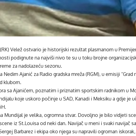
RK) Velež ostvario je historijski rezultat plasmanom u Premije
nosti podignute na najviši nivo te su u toku brojne organizacijsk
preme za nadolazeću sezonu.
ba Nedim Ajanić za Radio gradska mreža (RGM), u emisiji “Grad 
ed klubom.
vora sa Ajanićem, poznatim i priznatim sportskim radnikom u Mo
dijalu koje uskoro počinje u SAD, Kanadi i Meksiku a gdje je uč
iH.
 Mundijal je velika, ogromna stvar. Dovoljno je bilo vidjeti sce
 i scene iz St.Louisa od neki dan. Navijač u meni i svaki navijač
Sergej Barbarez i ekipa oko njega su napravili ogroman iskorak,