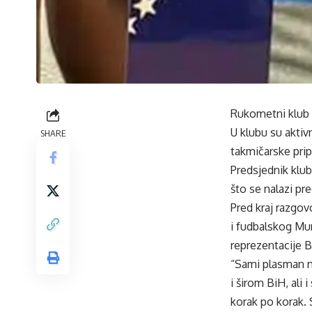
Rukometni klub (
U klubu su aktiv
SHARE
takmičarske pri
Predsjednik klu
što se nalazi pr
Pred kraj razgo
i fudbalskog Mun
reprezentacije B
“Sami plasman na
i širom BiH, ali
korak po korak. 