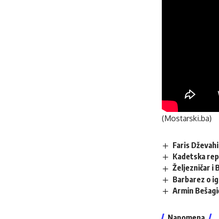
(Mostarski.ba)
Faris Dževahi
Kadetska rep
Željezničar 
Barbarez o ig
Armin Bešagi
Napomena