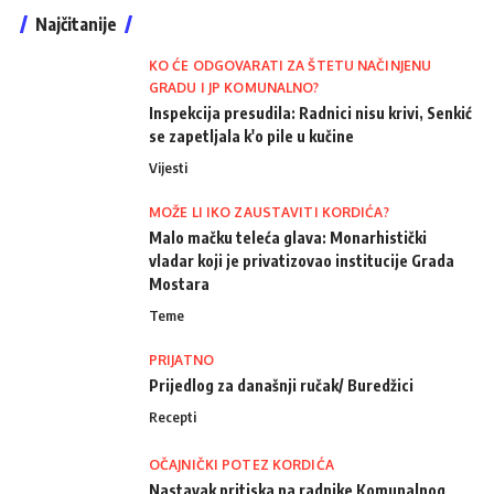
Najčitanije
KO ĆE ODGOVARATI ZA ŠTETU NAČINJENU
GRADU I JP KOMUNALNO?
Inspekcija presudila: Radnici nisu krivi, Senkić
se zapetljala k'o pile u kučine
Vijesti
MOŽE LI IKO ZAUSTAVITI KORDIĆA?
Malo mačku teleća glava: Monarhistički
vladar koji je privatizovao institucije Grada
Mostara
Teme
PRIJATNO
Prijedlog za današnji ručak/ Buredžici
Recepti
OČAJNIČKI POTEZ KORDIĆA
Nastavak pritiska na radnike Komunalnog