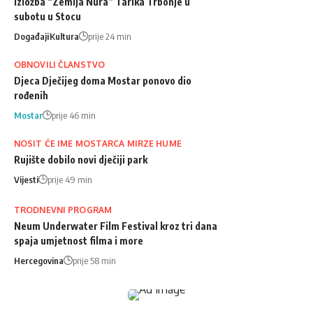
Izložba “Zemlja Nura” Tarika Trbonje u
subotu u Stocu
Događaji
Kultura
prije 24 min
OBNOVILI ČLANSTVO
Djeca Dječijeg doma Mostar ponovo dio
rođenih
Mostar
prije 46 min
NOSIT ĆE IME MOSTARCA MIRZE HUME
Rujište dobilo novi dječiji park
Vijesti
prije 49 min
TRODNEVNI PROGRAM
Neum Underwater Film Festival kroz tri dana
spaja umjetnost filma i more
Hercegovina
prije 58 min