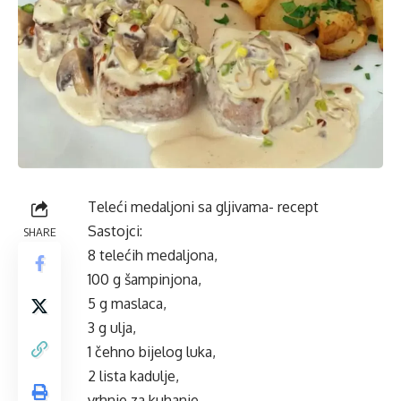
Teleći medaljoni sa gljivama- recept
Sastojci:
SHARE
8 telećih medaljona,
100 g šampinjona,
5 g maslaca,
3 g ulja,
1
čehno
bijelog luka,
2 lista kadulje,
vrhnje za kuhanje,