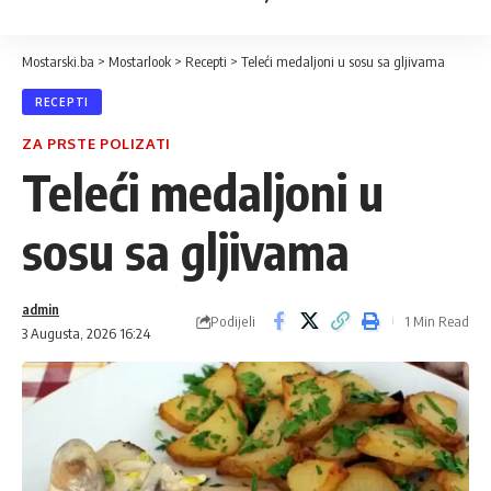
Mostarski.ba
>
Mostarlook
>
Recepti
>
Teleći medaljoni u sosu sa gljivama
RECEPTI
ZA PRSTE POLIZATI
Teleći medaljoni u
sosu sa gljivama
admin
Podijeli
1 Min Read
3 Augusta, 2026 16:24