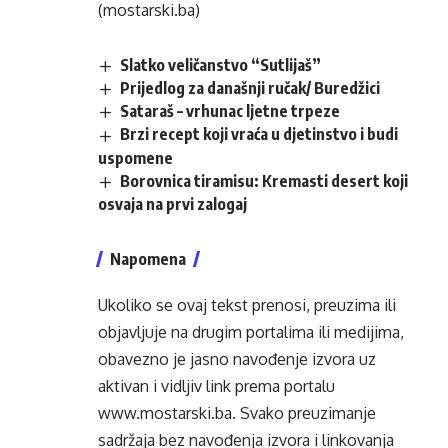
(mostarski.ba)
Slatko veličanstvo “Sutlijaš”
Prijedlog za današnji ručak/ Buredžici
Sataraš – vrhunac ljetne trpeze
Brzi recept koji vraća u djetinstvo i budi
uspomene
Borovnica tiramisu: Kremasti desert koji
osvaja na prvi zalogaj
Napomena
Ukoliko se ovaj tekst prenosi, preuzima ili
objavljuje na drugim portalima ili medijima,
obavezno je jasno navođenje izvora uz
aktivan i vidljiv link prema portalu
www.mostarski.ba
. Svako preuzimanje
sadržaja bez navođenja izvora i linkovanja