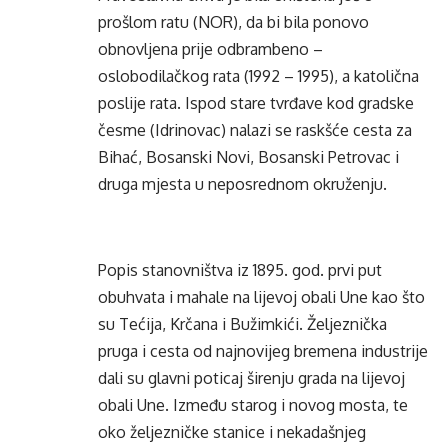
prošlom ratu (NOR), da bi bila ponovo
obnovljena prije odbrambeno –
oslobodilačkog rata (1992 – 1995), a katolična
poslije rata. Ispod stare tvrđave kod gradske
česme (Idrinovac) nalazi se raskšće cesta za
Bihać, Bosanski Novi, Bosanski Petrovac i
druga mjesta u neposrednom okruženju.
Popis stanovništva iz 1895. god. prvi put
obuhvata i mahale na lijevoj obali Une kao što
su Tećija, Krčana i Bužimkići. Željeznička
pruga i cesta od najnovijeg bremena industrije
dali su glavni poticaj širenju grada na lijevoj
obali Une. Između starog i novog mosta, te
oko željezničke stanice i nekadašnjeg