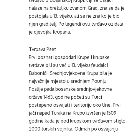
tvrđavu u Bosanskoj Krupi, čiji se ostaci
nalaze na brežuljku zvanom Grad, zna se da je
postojala u 13. vijeku, ali se ne zna ko je bio
njen graditelj. Po legendi ovu tvrđavu ozidala
je djevojka Krupana.
Tvrđava Pset
Prvi poznati gospodari Krupe i krupske
tvrđave bili su već u 13. vijeku feudalci
Babonići. Srednjovjekovna Krupa bila je
najvažnije mjesto u srednjem Pounju.
Poslije pada bosanske srednjovjekovne
države 1463. godine počeli su Turci
postepeno osvajati i teritoriju oko Une. Prvi
jači napad Turaka na Krupu izvršen je 1509.
godine kada je pod krupskom tvrđavom stiglo
2000 turskih vojnika. Odmah po osvajanju