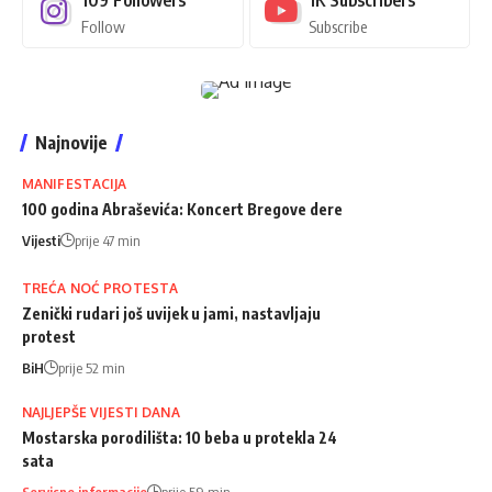
Follow
Subscribe
Najnovije
MANIFESTACIJA
100 godina Abraševića: Koncert Bregove dere
Vijesti
prije 47 min
TREĆA NOĆ PROTESTA
Zenički rudari još uvijek u jami, nastavljaju
protest
BiH
prije 52 min
NAJLJEPŠE VIJESTI DANA
Mostarska porodilišta: 10 beba u protekla 24
sata
Servisne informacije
prije 59 min