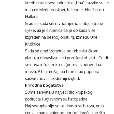
kombinata drvne industrije „Una“, razvile su se
mahale Međumostovi, Kalender, Hodžinac i
Halkići.
Grad se sada širi ravnomjerno s obje strane
rijeke, ali je činjenica da je do sada više
izgrađen na desnoj obali, tj. između Une i
Krušnice.
Sada se grad izgrađuje po urbanističkom
planu, a obnavljaju se i porušeni objekti. Gradi
se nova infrastruktura (putevi, vodovodna
mreža, PTT mreža), pa time grad poprima
sasvim novi i moderniji izgled.
Prirodna bogatstva
Šume zahvataju najveći dio krupskog
područja i uglavnom su listopadne.
Najzastupljenije vrste drveta su bukva, grab,
cer, a i manje vrijedno grmno drveće kao što