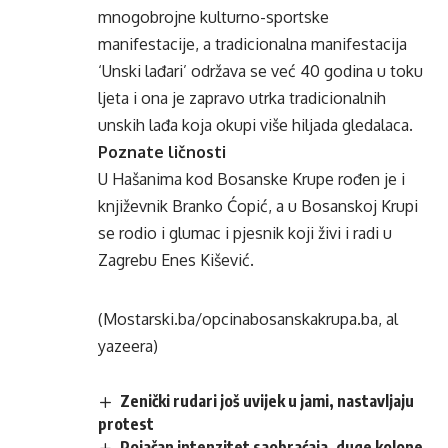
mnogobrojne kulturno-sportske
manifestacije, a tradicionalna manifestacija
‘Unski lađari’ održava se već 40 godina u toku
ljeta i ona je zapravo utrka tradicionalnih
unskih lađa koja okupi više hiljada gledalaca.
Poznate ličnosti
U Hašanima kod Bosanske Krupe rođen je i
književnik Branko Ćopić, a u Bosanskoj Krupi
se rodio i glumac i pjesnik koji živi i radi u
Zagrebu Enes Kišević.
(Mostarski.ba/opcinabosanskakrupa.ba, al
yazeera)
Zenički rudari još uvijek u jami, nastavljaju
protest
Pojačan intenzitet saobraćaja, duge kolone