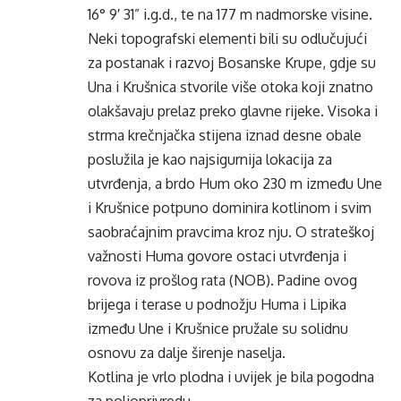
16° 9′ 31” i.g.d., te na 177 m nadmorske visine.
Neki topografski elementi bili su odlučujući
za postanak i razvoj Bosanske Krupe, gdje su
Una i Krušnica stvorile više otoka koji znatno
olakšavaju prelaz preko glavne rijeke. Visoka i
strma krečnjačka stijena iznad desne obale
poslužila je kao najsigurnija lokacija za
utvrđenja, a brdo Hum oko 230 m između Une
i Krušnice potpuno dominira kotlinom i svim
saobraćajnim pravcima kroz nju. O strateškoj
važnosti Huma govore ostaci utvrđenja i
rovova iz prošlog rata (NOB). Padine ovog
brijega i terase u podnožju Huma i Lipika
između Une i Krušnice pružale su solidnu
osnovu za dalje širenje naselja.
Kotlina je vrlo plodna i uvijek je bila pogodna