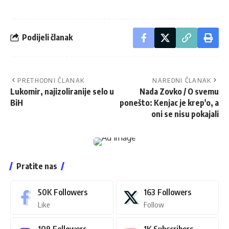
Podijeli članak
PRETHODNI ČLANAK
NAREDNI ČLANAK
Lukomir, najizoliranije selo u
Nada Zovko / O svemu
BiH
ponešto: Kenjac je krep'o, a
oni se nisu pokajali
Pratite nas
50K
Followers
163
Followers
Like
Follow
109
Followers
1K
Subscribers