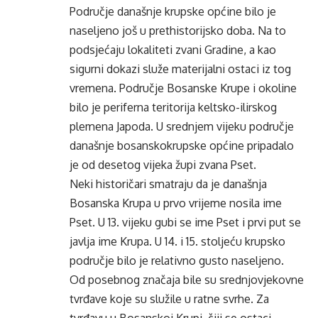
Područje današnje krupske općine bilo je
naseljeno još u prethistorijsko doba. Na to
podsjećaju lokaliteti zvani Gradine, a kao
sigurni dokazi služe materijalni ostaci iz tog
vremena. Područje Bosanske Krupe i okoline
bilo je periferna teritorija keltsko-ilirskog
plemena Japoda. U srednjem vijeku područje
današnje bosanskokrupske općine pripadalo
je od desetog vijeka župi zvana Pset.
Neki historičari smatraju da je današnja
Bosanska Krupa u prvo vrijeme nosila ime
Pset. U 13. vijeku gubi se ime Pset i prvi put se
javlja ime Krupa. U 14. i 15. stoljeću krupsko
područje bilo je relativno gusto naseljeno.
Od posebnog značaja bile su srednjovjekovne
tvrđave koje su služile u ratne svrhe. Za