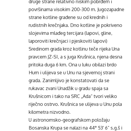
druge strane relativno niskim pobrđem i
površinama visokim 200-300 m. Jugozapadne
strane kotline građene su od krednih i
rudistnih krečnjaka. Dno kotline je pokriveno
slojevima mlađeg tercijara (lapovi, gline,
laporoviti krečnjaci i pjeskoviti lapovi)
Sredinom grada kroz kotlinu teče rijeka Una
pravcem JZ-SI, a s juga Krušnica, njena desna
pritoka duga 6 km. Ona u luku obilazi brdo
Hum i ulijeva se u Unu na sjevernoj strani
grada. Zanimljivo je konstatovati da se
rukavac zvani Unadžik u gradu spaja sa
Krušnicom i tako na SRC „Ada“ tvori veliko
riječno ostrvo. Krušnica se ulijeva u Unu pola
kilometra nizvodno.
U astronomsko-geografskom položaju
Bosanska Krupa se nalazi na 44° 53′ 6” s.g.š i