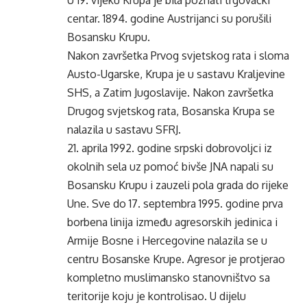
U 19. vijeku Krupa je bila poznati trgovački
centar. 1894. godine Austrijanci su porušili
Bosansku Krupu.
Nakon završetka Prvog svjetskog rata i sloma
Austo-Ugarske, Krupa je u sastavu Kraljevine
SHS, a Zatim Jugoslavije. Nakon završetka
Drugog svjetskog rata, Bosanska Krupa se
nalazila u sastavu SFRJ.
21. aprila 1992. godine srpski dobrovoljci iz
okolnih sela uz pomoć bivše JNA napali su
Bosansku Krupu i zauzeli pola grada do rijeke
Une. Sve do 17. septembra 1995. godine prva
borbena linija između agresorskih jedinica i
Armije Bosne i Hercegovine nalazila se u
centru Bosanske Krupe. Agresor je protjerao
kompletno muslimansko stanovništvo sa
teritorije koju je kontrolisao. U dijelu