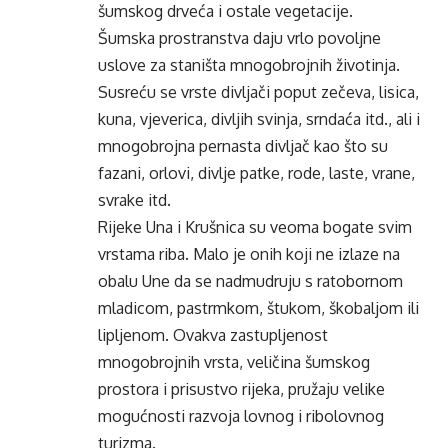
šumskog drveća i ostale vegetacije.
Šumska prostranstva daju vrlo povoljne
uslove za staništa mnogobrojnih životinja.
Susreću se vrste divljači poput zečeva, lisica,
kuna, vjeverica, divljih svinja, srndaća itd., ali i
mnogobrojna pernasta divljač kao što su
fazani, orlovi, divlje patke, rode, laste, vrane,
svrake itd.
Rijeke Una i Krušnica su veoma bogate svim
vrstama riba. Malo je onih koji ne izlaze na
obalu Une da se nadmudruju s ratobornom
mladicom, pastrmkom, štukom, škobaljom ili
lipljenom. Ovakva zastupljenost
mnogobrojnih vrsta, veličina šumskog
prostora i prisustvo rijeka, pružaju velike
mogućnosti razvoja lovnog i ribolovnog
turizma.