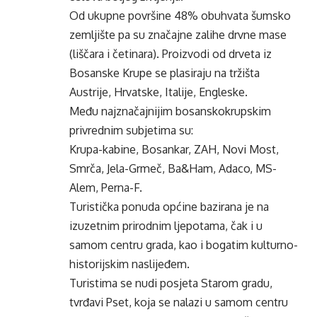
Od ukupne površine 48% obuhvata šumsko
zemljište pa su značajne zalihe drvne mase
(liščara i četinara). Proizvodi od drveta iz
Bosanske Krupe se plasiraju na tržišta
Austrije, Hrvatske, Italije, Engleske.
Među najznačajnijim bosanskokrupskim
privrednim subjetima su:
Krupa-kabine, Bosankar, ZAH, Novi Most,
Smrča, Jela-Grmeč, Ba&Ham, Adaco, MS-
Alem, Perna-F.
Turistička ponuda općine bazirana je na
izuzetnim prirodnim ljepotama, čak i u
samom centru grada, kao i bogatim kulturno-
historijskim naslijeđem.
Turistima se nudi posjeta Starom gradu,
tvrđavi Pset, koja se nalazi u samom centru