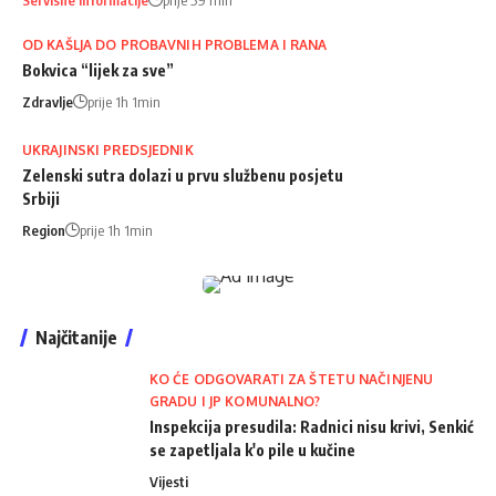
OD KAŠLJA DO PROBAVNIH PROBLEMA I RANA
Bokvica “lijek za sve”
Zdravlje
prije 1h 1min
UKRAJINSKI PREDSJEDNIK
Zelenski sutra dolazi u prvu službenu posjetu
Srbiji
Region
prije 1h 1min
Najčitanije
KO ĆE ODGOVARATI ZA ŠTETU NAČINJENU
GRADU I JP KOMUNALNO?
Inspekcija presudila: Radnici nisu krivi, Senkić
se zapetljala k'o pile u kučine
Vijesti