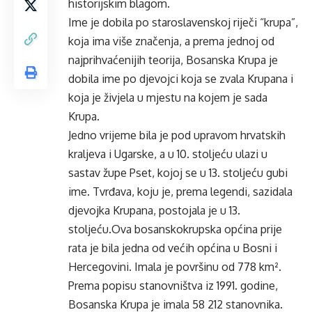
historijskim blagom.
Ime je dobila po staroslavenskoj riječi “krupa”,
koja ima više značenja, a prema jednoj od
najprihvaćenijih teorija, Bosanska Krupa je
dobila ime po djevojci koja se zvala Krupana i
koja je živjela u mjestu na kojem je sada
Krupa.
Jedno vrijeme bila je pod upravom hrvatskih
kraljeva i Ugarske, a u 10. stoljeću ulazi u
sastav župe Pset, kojoj se u 13. stoljeću gubi
ime. Tvrđava, koju je, prema legendi, sazidala
djevojka Krupana, postojala je u 13.
stoljeću.Ova bosanskokrupska općina prije
rata je bila jedna od većih općina u Bosni i
Hercegovini. Imala je površinu od 778 km².
Prema popisu stanovništva iz 1991. godine,
Bosanska Krupa je imala 58 212 stanovnika.