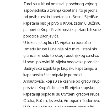
Turci su u Krupi postavili posebnog vojnog
zapovjednika u zvanju kapetana, to je jedna
od prvih turskih kapetanija u Bosni. Sjedište
kapetana bilo je prvo u Krupi, zatim u Bužimu,
pa opet u Krupi. Prvi krupski kapetani bili su iz
porodice Badnjevića.
U toku cijelog 16. i 17. vijeka na području
između Krupe i Une nije bilo mira i stabilnih
granica između turskog i austrijskog carstva.
U prvoj polovini 18. vijeka begovska porodica
Badnjevića izgubila je krupsku kapetaniju, a
kapetanska čast pripala je porodici
Arnautovića, koji su se kasnije po gradu Krupi
prezivali Krupići. Krajem 18. vijeka krupskoj
kapetaniji pripadali su utvrđeni gradovi Krupa,
Otoka, Bužim, Jezerski, Vrnograč i Todorovo.