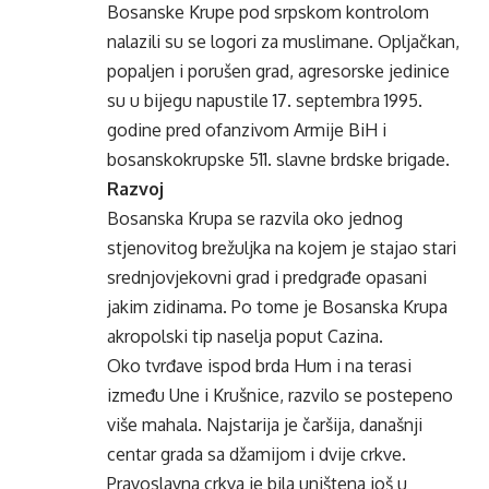
Bosanske Krupe pod srpskom kontrolom
nalazili su se logori za muslimane. Opljačkan,
popaljen i porušen grad, agresorske jedinice
su u bijegu napustile 17. septembra 1995.
godine pred ofanzivom Armije BiH i
bosanskokrupske 511. slavne brdske brigade.
Razvoj
Bosanska Krupa se razvila oko jednog
stjenovitog brežuljka na kojem je stajao stari
srednjovjekovni grad i predgrađe opasani
jakim zidinama. Po tome je Bosanska Krupa
akropolski tip naselja poput Cazina.
Oko tvrđave ispod brda Hum i na terasi
između Une i Krušnice, razvilo se postepeno
više mahala. Najstarija je čaršija, današnji
centar grada sa džamijom i dvije crkve.
Pravoslavna crkva je bila uništena još u