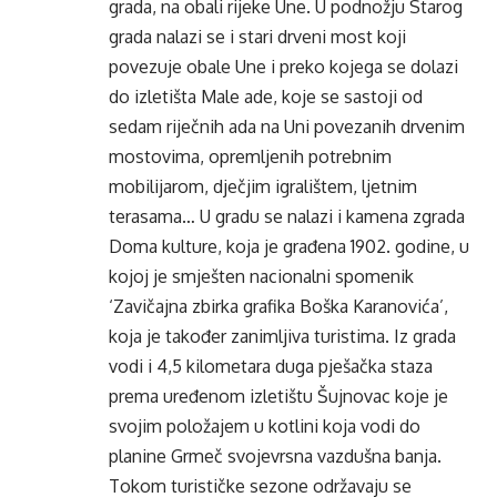
grada, na obali rijeke Une. U podnožju Starog
grada nalazi se i stari drveni most koji
povezuje obale Une i preko kojega se dolazi
do izletišta Male ade, koje se sastoji od
sedam riječnih ada na Uni povezanih drvenim
mostovima, opremljenih potrebnim
mobilijarom, dječjim igralištem, ljetnim
terasama… U gradu se nalazi i kamena zgrada
Doma kulture, koja je građena 1902. godine, u
kojoj je smješten nacionalni spomenik
‘Zavičajna zbirka grafika Boška Karanovića’,
koja je također zanimljiva turistima. Iz grada
vodi i 4,5 kilometara duga pješačka staza
prema uređenom izletištu Šujnovac koje je
svojim položajem u kotlini koja vodi do
planine Grmeč svojevrsna vazdušna banja.
Tokom turističke sezone održavaju se