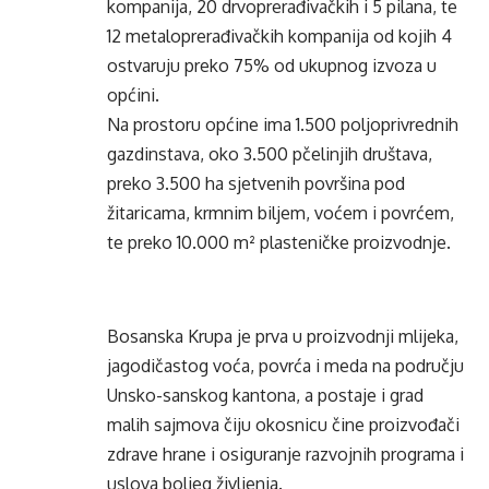
kompanija, 20 drvoprerađivačkih i 5 pilana, te
12 metaloprerađivačkih kompanija od kojih 4
ostvaruju preko 75% od ukupnog izvoza u
općini.
Na prostoru općine ima 1.500 poljoprivrednih
gazdinstava, oko 3.500 pčelinjih društava,
preko 3.500 ha sjetvenih površina pod
žitaricama, krmnim biljem, voćem i povrćem,
te preko 10.000 m² plasteničke proizvodnje.
Bosanska Krupa je prva u proizvodnji mlijeka,
jagodičastog voća, povrća i meda na području
Unsko-sanskog kantona, a postaje i grad
malih sajmova čiju okosnicu čine proizvođači
zdrave hrane i osiguranje razvojnih programa i
uslova boljeg življenja.