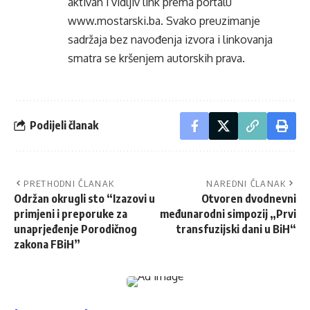
aktivan i vidljiv link prema portalu
www.mostarski.ba
. Svako preuzimanje
sadržaja bez navođenja izvora i linkovanja
smatra se kršenjem autorskih prava.
Podijeli članak
PRETHODNI ČLANAK
NAREDNI ČLANAK
Održan okrugli sto “Izazovi u
Otvoren dvodnevni
primjeni i preporuke za
međunarodni simpozij „Prvi
unaprjeđenje Porodičnog
transfuzijski dani u BiH“
zakona FBiH”