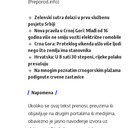
(Preporod.info)
Zelenski sutra dolazi u prvu službenu
posjetu Srbiji
Nova pravila u Crnoj Gori: Mlađi od 16
godina više ne smiju voziti električne romobile
Crna Gora: Proteklog vikenda ušlo više ljudi
nego što zemlja ima stanovnika
Hrvatska: U 8 sati 30 stepeni, rijeke polako
presušuju
Na mnogim poznatim crnogorskim plažama
podignute crvene zastavice
Napomena
Ukoliko se ovaj tekst prenosi, preuzima ili
objavljuje na drugim portalima ili medijima,
obavezno je jasno navođenje izvora uz