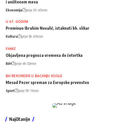
i uništenom mesu
Ekonomija
prije 2h 45min
U 67. GODINI
Preminuo Ibrahim Novalić, istaknuti bh. slikar
Kultura
prije 3h 49min
FHMZ
Objavljena prognoza vremena do četvrtka
BiH
prije 4h 53min
BH REKORDER U BACANJU KUGLE
Mesud Pezer spreman za Evropsko prvenstvo
Sport
prije 5h 11min
Najčitanije