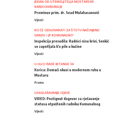
JEDAN OD UTEMELJITELJA MOSTARSKE
KARDIOHIRURGIJE
Preminuo prim. dr. Sead Mulahasanović
Vijesti
KO ĆE ODGOVARATI ZA ŠTETU NAČINJENU
GRADU I JP KOMUNALNO?
Inspekcija presudila: Radnici nisu krivi, Senkić
se zapetljala k'o pile u kučine
Vijesti
U ULICI RADE BITANGE 34
Korica: Domaći okusi u modernom ruhu u
Mostaru
Promo
USAGLAŠAVANJE IZJAVE
VIDEO: Postignut dogovor za rješavanje
statusa otpuštenih radnika Komunalnog
Vijesti