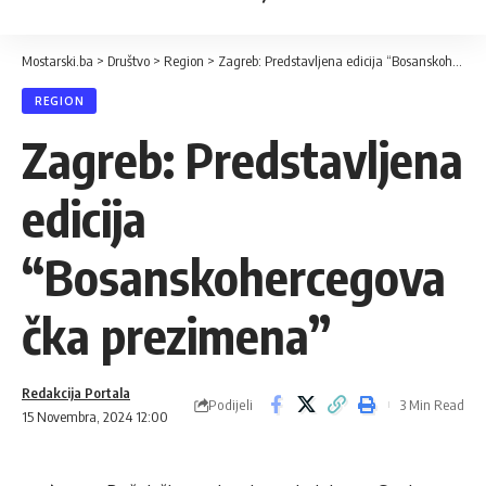
Mostarski.ba
>
Društvo
>
Region
>
Zagreb: Predstavljena edicija “Bosanskohercegovačka prezimena”
REGION
Zagreb: Predstavljena
edicija
“Bosanskohercegova
čka prezimena”
Redakcija Portala
Podijeli
3 Min Read
15 Novembra, 2024 12:00