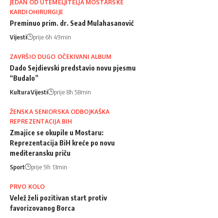
JEDAN OD UTEMELJITELJA MOSTARSKE
KARDIOHIRURGIJE
Preminuo prim. dr. Sead Mulahasanović
Vijesti
prije 6h 49min
ZAVRŠIO DUGO OČEKIVANI ALBUM
Dado Sejdievski predstavio novu pjesmu
“Budalo”
Kultura
Vijesti
prije 8h 58min
ŽENSKA SENIORSKA ODBOJKAŠKA
REPREZENTACIJA BIH
Zmajice se okupile u Mostaru:
Reprezentacija BiH kreće po novu
mediteransku priču
Sport
prije 9h 13min
PRVO KOLO
Velež želi pozitivan start protiv
favorizovanog Borca