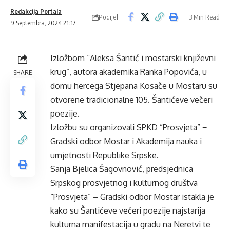
Redakcija Portala
Podijeli
3 Min Read
9 Septembra, 2024 21:17
Izložbom “Aleksa Šantić i mostarski književni
krug”, autora akademika Ranka Popovića, u
SHARE
domu hercega Stjepana Kosače u Mostaru su
otvorene tradicionalne 105. Šantićeve večeri
poezije.
Izložbu su organizovali SPKD ”Prosvjeta” −
Gradski odbor Mostar i Akademija nauka i
umjetnosti Republike Srpske.
Sanja Bjelica Šagovnović, predsjednica
Srpskog prosvjetnog i kulturnog društva
“Prosvjeta” – Gradski odbor Mostar istakla je
kako su Šantićeve večeri poezije najstarija
kulturna manifestacija u gradu na Neretvi te