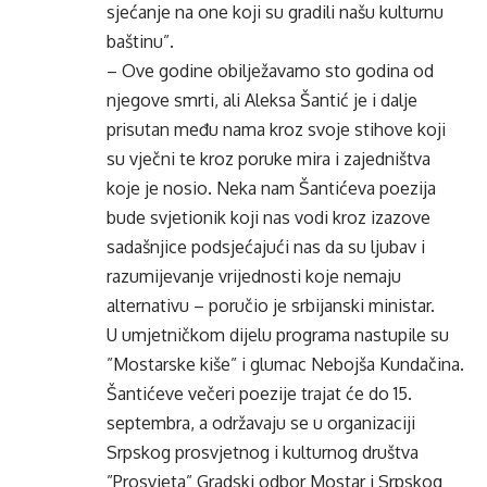
sjećanje na one koji su gradili našu kulturnu
baštinu”.
– Ove godine obilježavamo sto godina od
njegove smrti, ali Aleksa Šantić je i dalje
prisutan među nama kroz svoje stihove koji
su vječni te kroz poruke mira i zajedništva
koje je nosio. Neka nam Šantićeva poezija
bude svjetionik koji nas vodi kroz izazove
sadašnjice podsjećajući nas da su ljubav i
razumijevanje vrijednosti koje nemaju
alternativu – poručio je srbijanski ministar.
U umjetničkom dijelu programa nastupile su
”Mostarske kiše” i glumac Nebojša Kundačina.
Šantićeve večeri poezije trajat će do 15.
septembra, a održavaju se u organizaciji
Srpskog prosvjetnog i kulturnog društva
”Prosvjeta” Gradski odbor Mostar i Srpskog