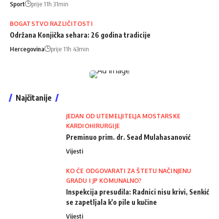
Sport
prije 11h 31min
BOGATSTVO RAZLIČITOSTI
Održana Konjička sehara: 26 godina tradicije
Hercegovina
prije 11h 43min
Najčitanije
JEDAN OD UTEMELJITELJA MOSTARSKE
KARDIOHIRURGIJE
Preminuo prim. dr. Sead Mulahasanović
Vijesti
KO ĆE ODGOVARATI ZA ŠTETU NAČINJENU
GRADU I JP KOMUNALNO?
Inspekcija presudila: Radnici nisu krivi, Senkić
se zapetljala k'o pile u kučine
Vijesti