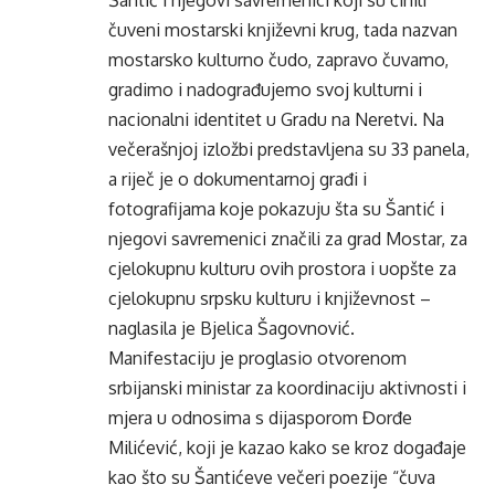
Šantić i njegovi savremenici koji su činili
čuveni mostarski književni krug, tada nazvan
mostarsko kulturno čudo, zapravo čuvamo,
gradimo i nadograđujemo svoj kulturni i
nacionalni identitet u Gradu na Neretvi. Na
večerašnjoj izložbi predstavljena su 33 panela,
a riječ je o dokumentarnoj građi i
fotografijama koje pokazuju šta su Šantić i
njegovi savremenici značili za grad Mostar, za
cjelokupnu kulturu ovih prostora i uopšte za
cjelokupnu srpsku kulturu i književnost –
naglasila je Bjelica Šagovnović.
Manifestaciju je proglasio otvorenom
srbijanski ministar za koordinaciju aktivnosti i
mjera u odnosima s dijasporom Đorđe
Milićević, koji je kazao kako se kroz događaje
kao što su Šantićeve večeri poezije “čuva